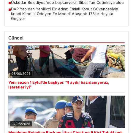
Üsküdar Belediyesi’nde başkanvekili Sibel Tan Çetinkaya oldu
■
DAP Yapı’dan Yenilikçi Bir Adım: Emlak Konut Güvencesiyle
■
Kendi Kendini Ödeyen Ev Modeli Ataşehir 173’te Hayata
Geçiyor
Güncel
08/08/2026
Yeni sezon 1 Eylül’de başlıyor. “4 aydır hazırlanıyoruz,
işaretler iyi”
07/08/2026
Menderes Belediye Başkanı İlkay Çiçek ve 9 Kişi Tutuklandı