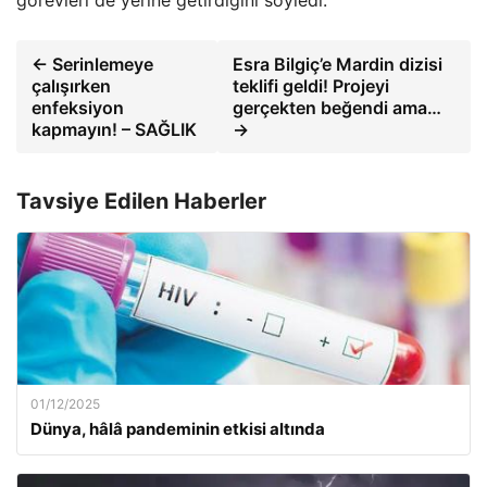
görevleri de yerine getirdiğini söyledi.
← Serinlemeye
Esra Bilgiç’e Mardin dizisi
çalışırken
teklifi geldi! Projeyi
enfeksiyon
gerçekten beğendi ama…
kapmayın! – SAĞLIK
→
Tavsiye Edilen Haberler
01/12/2025
Dünya, hâlâ pandeminin etkisi altında