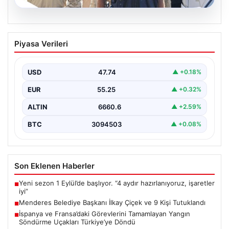
07.08.2026
Menderes Belediye Başkanı İlkay Çiçek
Piyasa Verileri
ve 9 Kişi Tutuklandı
İzmir’in Menderes ilçesinde, belediye başkanı İlkay
Çiçek’in de aralarında bulunduğu isimlere yönelik
USD
47.74
▲ +0.18%
yürütülen kapsamlı…
EUR
55.25
▲ +0.32%
ALTIN
6660.6
▲ +2.59%
BTC
3094503
▲ +0.08%
Son Eklenen Haberler
Yeni sezon 1 Eylül’de başlıyor. “4 aydır hazırlanıyoruz, işaretler
■
iyi”
Menderes Belediye Başkanı İlkay Çiçek ve 9 Kişi Tutuklandı
■
İspanya ve Fransa’daki Görevlerini Tamamlayan Yangın
■
Söndürme Uçakları Türkiye’ye Döndü