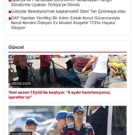
■
Söndürme Uçakları Türkiye’ye Döndü
Üsküdar Belediyesi’nde başkanvekili Sibel Tan Çetinkaya oldu
■
DAP Yapı’dan Yenilikçi Bir Adım: Emlak Konut Güvencesiyle
■
Kendi Kendini Ödeyen Ev Modeli Ataşehir 173’te Hayata
Geçiyor
Güncel
08/08/2026
Yeni sezon 1 Eylül’de başlıyor. “4 aydır hazırlanıyoruz,
işaretler iyi”
07/08/2026