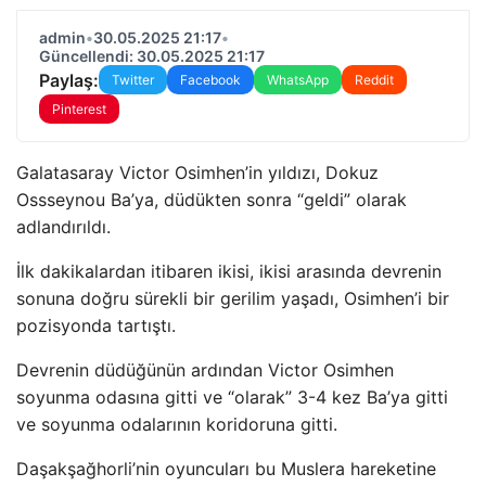
admin
•
30.05.2025 21:17
•
Güncellendi: 30.05.2025 21:17
Paylaş:
Twitter
Facebook
WhatsApp
Reddit
Pinterest
Galatasaray Victor Osimhen’in yıldızı, Dokuz
Ossseynou Ba’ya, düdükten sonra “geldi” olarak
adlandırıldı.
İlk dakikalardan itibaren ikisi, ikisi arasında devrenin
sonuna doğru sürekli bir gerilim yaşadı, Osimhen’i bir
pozisyonda tartıştı.
Devrenin düdüğünün ardından Victor Osimhen
soyunma odasına gitti ve “olarak” 3-4 kez Ba’ya gitti
ve soyunma odalarının koridoruna gitti.
Daşakşağhorli’nin oyuncuları bu Muslera hareketine