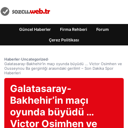
Güncel Haberler
Firma Rehberi
Forum
Çerez Politikası
Haberler
›
Uncategorized
›
Galatasaray-Bakhehir’in maçı oyunda büyüdü … Victor Osimhen ve
Ousseynou Ba gerginliği arasındaki gerilim! – Son Dakika Spor
Haberleri
Galatasaray-
Bakhehir’in maçı
oyunda büyüdü …
Victor Osimhen ve