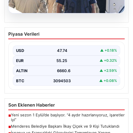
07.08.2026
Menderes Belediye Başkanı İlkay Çiçek
Piyasa Verileri
ve 9 Kişi Tutuklandı
İzmir’in Menderes ilçesinde, belediye başkanı İlkay
Çiçek’in de aralarında bulunduğu isimlere yönelik
USD
47.74
▲ +0.18%
yürütülen kapsamlı…
EUR
55.25
▲ +0.32%
ALTIN
6660.6
▲ +2.59%
BTC
3094503
▲ +0.08%
Son Eklenen Haberler
Yeni sezon 1 Eylül’de başlıyor. “4 aydır hazırlanıyoruz, işaretler
■
iyi”
Menderes Belediye Başkanı İlkay Çiçek ve 9 Kişi Tutuklandı
■
İspanya ve Fransa’daki Görevlerini Tamamlayan Yangın