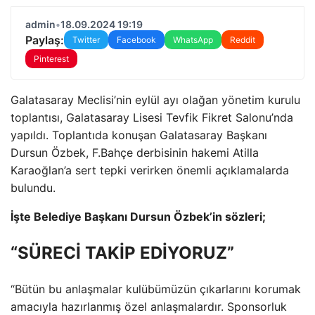
admin
•
18.09.2024 19:19
Paylaş:
Twitter
Facebook
WhatsApp
Reddit
Pinterest
Galatasaray Meclisi’nin eylül ayı olağan yönetim kurulu
toplantısı, Galatasaray Lisesi Tevfik Fikret Salonu’nda
yapıldı. Toplantıda konuşan Galatasaray Başkanı
Dursun Özbek, F.Bahçe derbisinin hakemi Atilla
Karaoğlan’a sert tepki verirken önemli açıklamalarda
bulundu.
İşte Belediye Başkanı Dursun Özbek’in sözleri;
“SÜRECİ TAKİP EDİYORUZ”
“Bütün bu anlaşmalar kulübümüzün çıkarlarını korumak
amacıyla hazırlanmış özel anlaşmalardır. Sponsorluk