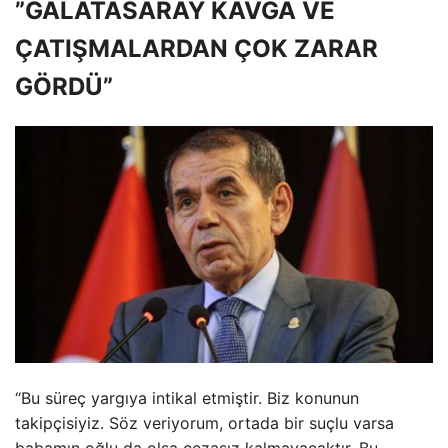
”GALATASARAY KAVGA VE
ÇATIŞMALARDAN ÇOK ZARAR
GÖRDÜ”
“Bu süreç yargıya intikal etmiştir. Biz konunun
takipçisiyiz. Söz veriyorum, ortada bir suçlu varsa
babamın oğlu da olsa cezasız kalmayacaktır. Bu