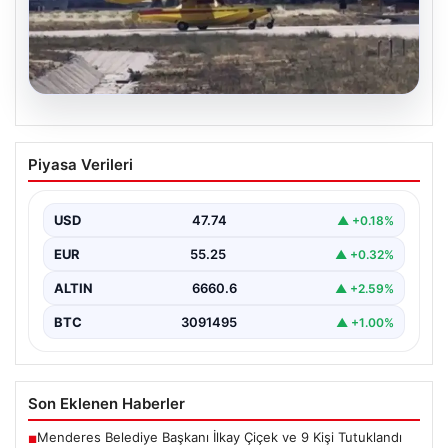
06.08.2026
İspanya ve Fransa’daki Görevlerini
Piyasa Verileri
Tamamlayan Yangın Söndürme Uçakları
Türkiye’ye Döndü
USD
47.74
▲ +0.18%
Orman Genel Müdürlüğü tarafından yapılan açıklamada,
yaz aylarında İspanya ve Fransa’da meydana gelen
EUR
55.25
▲ +0.32%
büyük…
ALTIN
6660.6
▲ +2.59%
BTC
3091495
▲ +1.00%
Son Eklenen Haberler
Menderes Belediye Başkanı İlkay Çiçek ve 9 Kişi Tutuklandı
■