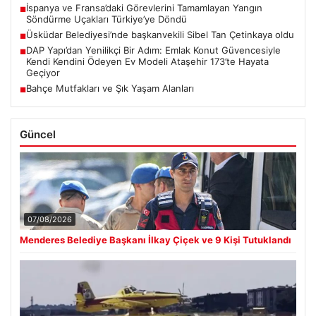
İspanya ve Fransa’daki Görevlerini Tamamlayan Yangın
■
Söndürme Uçakları Türkiye’ye Döndü
Üsküdar Belediyesi’nde başkanvekili Sibel Tan Çetinkaya oldu
■
DAP Yapı’dan Yenilikçi Bir Adım: Emlak Konut Güvencesiyle
■
Kendi Kendini Ödeyen Ev Modeli Ataşehir 173’te Hayata
Geçiyor
Bahçe Mutfakları ve Şık Yaşam Alanları
■
Güncel
07/08/2026
Menderes Belediye Başkanı İlkay Çiçek ve 9 Kişi Tutuklandı