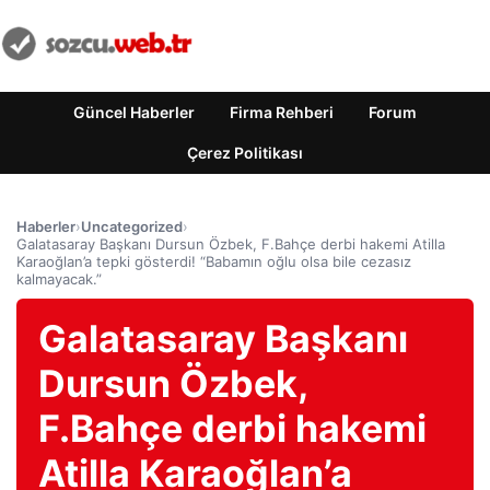
Güncel Haberler
Firma Rehberi
Forum
Çerez Politikası
Haberler
›
Uncategorized
›
Galatasaray Başkanı Dursun Özbek, F.Bahçe derbi hakemi Atilla
Karaoğlan’a tepki gösterdi! “Babamın oğlu olsa bile cezasız
kalmayacak.”
Galatasaray Başkanı
Dursun Özbek,
F.Bahçe derbi hakemi
Atilla Karaoğlan’a