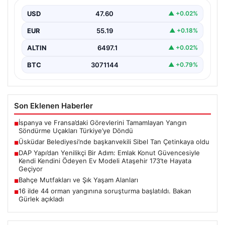
USD
47.60
▲ +0.02%
EUR
55.19
▲ +0.18%
ALTIN
6497.1
▲ +0.02%
BTC
3071144
▲ +0.79%
Son Eklenen Haberler
İspanya ve Fransa’daki Görevlerini Tamamlayan Yangın
■
Söndürme Uçakları Türkiye’ye Döndü
Üsküdar Belediyesi’nde başkanvekili Sibel Tan Çetinkaya oldu
■
DAP Yapı’dan Yenilikçi Bir Adım: Emlak Konut Güvencesiyle
■
Kendi Kendini Ödeyen Ev Modeli Ataşehir 173’te Hayata
Geçiyor
Bahçe Mutfakları ve Şık Yaşam Alanları
■
16 ilde 44 orman yangınına soruşturma başlatıldı. Bakan
■
Gürlek açıkladı