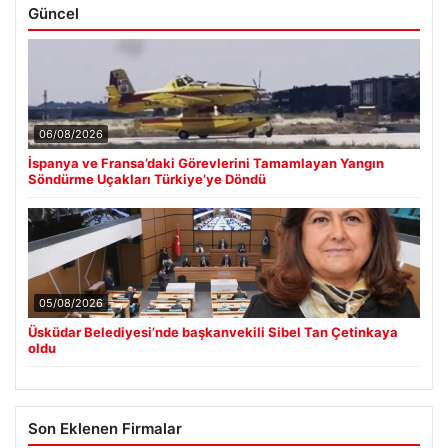
Güncel
06/08/2026
İspanya ve Fransa’daki Görevlerini Tamamlayan Yangın
Söndürme Uçakları Türkiye’ye Döndü
05/08/2026
Üsküdar Belediyesi’nde başkanvekili Sibel Tan Çetinkaya
oldu
Son Eklenen Firmalar