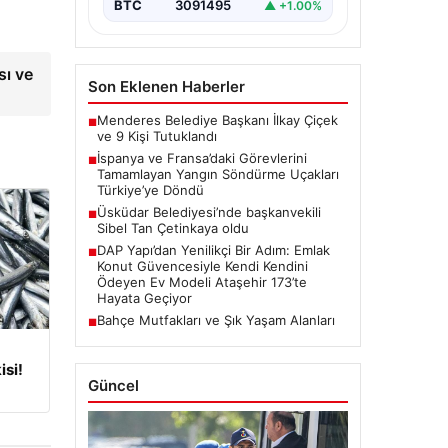
meydana gelen büyük…
BTC
3091495
▲ +1.00%
sı ve
Son Eklenen Haberler
Menderes Belediye Başkanı İlkay Çiçek
■
ve 9 Kişi Tutuklandı
İspanya ve Fransa’daki Görevlerini
■
Tamamlayan Yangın Söndürme Uçakları
Türkiye’ye Döndü
Üsküdar Belediyesi’nde başkanvekili
■
Sibel Tan Çetinkaya oldu
DAP Yapı’dan Yenilikçi Bir Adım: Emlak
■
Konut Güvencesiyle Kendi Kendini
Ödeyen Ev Modeli Ataşehir 173’te
Hayata Geçiyor
Bahçe Mutfakları ve Şık Yaşam Alanları
■
isi!
Güncel