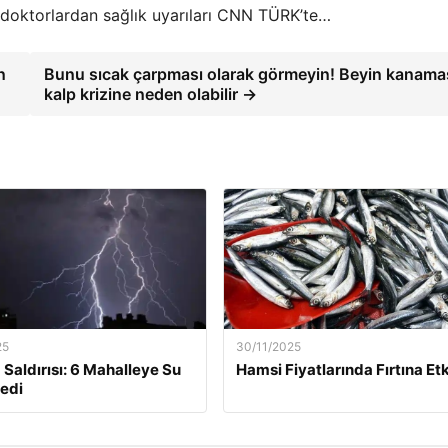
ve doktorlardan sağlık uyarıları CNN TÜRK’te…
n
Bunu sıcak çarpması olarak görmeyin! Beyin kanama
kalp krizine neden olabilir →
25
30/11/2025
 Saldırısı: 6 Mahalleye Su
Hamsi Fiyatlarında Fırtına Etk
edi