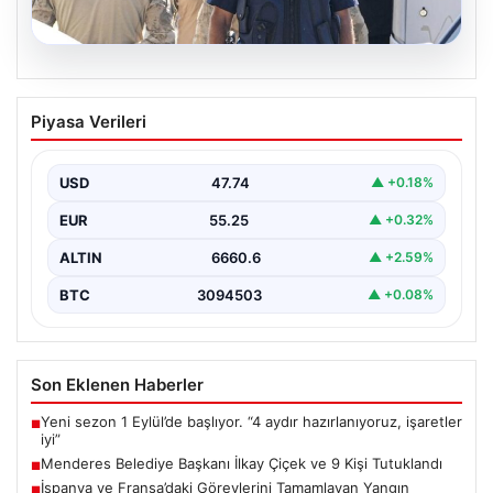
07.08.2026
Menderes Belediye Başkanı İlkay Çiçek
Piyasa Verileri
ve 9 Kişi Tutuklandı
İzmir’in Menderes ilçesinde, belediye başkanı İlkay
Çiçek’in de aralarında bulunduğu isimlere yönelik
USD
47.74
▲ +0.18%
yürütülen kapsamlı…
EUR
55.25
▲ +0.32%
ALTIN
6660.6
▲ +2.59%
BTC
3094503
▲ +0.08%
Son Eklenen Haberler
Yeni sezon 1 Eylül’de başlıyor. “4 aydır hazırlanıyoruz, işaretler
■
iyi”
Menderes Belediye Başkanı İlkay Çiçek ve 9 Kişi Tutuklandı
■
İspanya ve Fransa’daki Görevlerini Tamamlayan Yangın
■