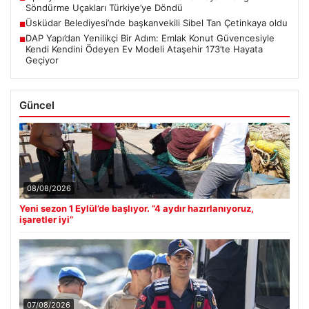
Söndürme Uçakları Türkiye’ye Döndü
Üsküdar Belediyesi’nde başkanvekili Sibel Tan Çetinkaya oldu
■
DAP Yapı’dan Yenilikçi Bir Adım: Emlak Konut Güvencesiyle
■
Kendi Kendini Ödeyen Ev Modeli Ataşehir 173’te Hayata
Geçiyor
Güncel
08/08/2026
Yeni sezon 1 Eylül’de başlıyor. “4 aydır hazırlanıyoruz,
işaretler iyi”
07/08/2026