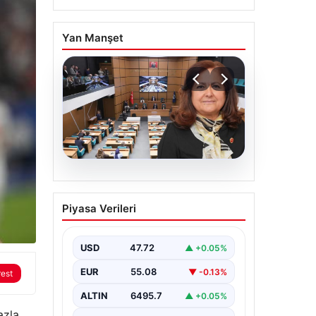
Yan Manşet
05.08.2026
Üsküdar Belediyesi’nde
Piyasa Verileri
başkanvekili Sibel Tan
Çetinkaya oldu
USD
47.72
▲ +0.05%
EUR
55.08
▼ -0.13%
rest
ALTIN
6495.7
▲ +0.05%
azla