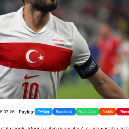
Paylaş:
5 07:26
Twitter
Facebook
WhatsApp
Reddit
Pinte
 Calhanoglu, Moon’a sahip oyuncular 4. sırada yer alan en f