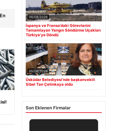
 En
06/08/2026
İspanya ve Fransa’daki Görevlerini
Tamamlayan Yangın Söndürme Uçakları
Türkiye’ye Döndü
05/08/2026
Üsküdar Belediyesi’nde başkanvekili
Sibel Tan Çetinkaya oldu
isi!
Son Eklenen Firmalar