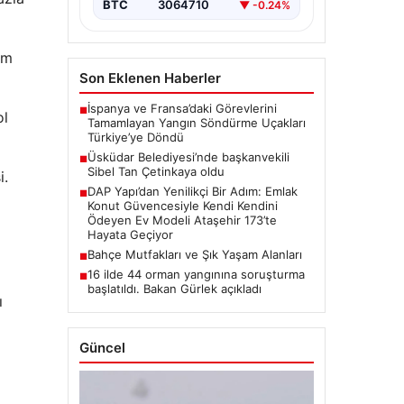
BTC
3064710
▼ -0.24%
ım
Son Eklenen Haberler
İspanya ve Fransa’daki Görevlerini
■
ol
Tamamlayan Yangın Söndürme Uçakları
Türkiye’ye Döndü
Üsküdar Belediyesi’nde başkanvekili
■
Sibel Tan Çetinkaya oldu
i.
DAP Yapı’dan Yenilikçi Bir Adım: Emlak
■
Konut Güvencesiyle Kendi Kendini
Ödeyen Ev Modeli Ataşehir 173’te
Hayata Geçiyor
Bahçe Mutfakları ve Şık Yaşam Alanları
■
16 ilde 44 orman yangınına soruşturma
■
başlatıldı. Bakan Gürlek açıkladı
ı
Güncel