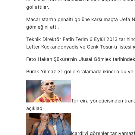
gol attılar.
Macaristan’ın penaltı golüne karşı maçta Uefa N
gömleğini attı.
Teknik Direktör Fatih Terim 6 Eylül 2013 tarihin
Lefter Kückandonyadis ve Cenk Tosun’u listesin
Fetö Hakan Şüküre’nin Ulusal Gömlek tarihindeki 
Burak Yilmaz 31 golle sıralamada ikinci oldu v
Torreira yöneticisinden tran
açıkladı
Icardi’yi görenler tanıyamaz!