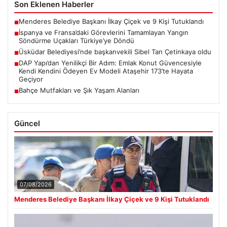
Son Eklenen Haberler
Menderes Belediye Başkanı İlkay Çiçek ve 9 Kişi Tutuklandı
■
İspanya ve Fransa’daki Görevlerini Tamamlayan Yangın
■
Söndürme Uçakları Türkiye’ye Döndü
Üsküdar Belediyesi’nde başkanvekili Sibel Tan Çetinkaya oldu
■
DAP Yapı’dan Yenilikçi Bir Adım: Emlak Konut Güvencesiyle
■
Kendi Kendini Ödeyen Ev Modeli Ataşehir 173’te Hayata
Geçiyor
Bahçe Mutfakları ve Şık Yaşam Alanları
■
Güncel
07/08/2026
Menderes Belediye Başkanı İlkay Çiçek ve 9 Kişi Tutuklandı