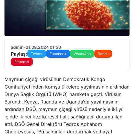
admin
•
21.08.2024 01:50
Paylaş:
Twitter
Facebook
WhatsApp
Reddit
Pinterest
Maymun çiçeği virüsünün Demokratik Kongo
Cumhuriyeti’nden komşu ülkelere yayılmasının ardından
Dünya Sağlık Örgütü (WHO) harekete geçti. Virüsün
Burundi, Kenya, Ruanda ve Uganda’da yayılmasının
ardından DSÖ, maymun çiçeği virüsü nedeniyle iki yıl
içinde ikinci kez küresel halk sağlığı acil durumu ilan
etti. DSÖ Genel Direktörü Tedros Adhanom
Ghebreyesus, “Bu salgınları durdurmak ve hayat