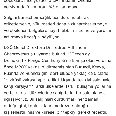
çocuklarda ise yüzde 10 civarındadır. Önceki
versiyonda ölüm oranı %3 civarındaydı.
Salgını küresel bir sağlık acil durumu olarak
etiketlemenin, hükümetleri daha hızlı hareket etmeye
ve etkilenen bölgelere hayati tıbbi malzeme ve yardımı
artırmaya iteceğini söylüyor.
DSÖ Genel Direktörü Dr. Tedros Adhanom
Ghebreyesus şu uyarıda bulundu: “Geçen ay,
Demokratik Kongo Cumhuriyeti’ne komşu olan ve daha
önce MPOX vakası bildirmemiş olan Burundi, Kenya,
Ruanda ve Ruanda gibi dört ülkede yaklaşık 90 clade
1b virüsü vakası rapor edildi. Uganda tek dal salgınıyla
karşı karşıya.” “Farklı ülkelerde, farklı bulaşma yollarına
ve farklı risk düzeylerine sahip farklı tür salgınlarıyla
uğraşıyoruz. Bu salgınları durdurmak, her zaman
olduğu gibi, toplulukların merkezde olduğu
kişiselleştirilmiş ve küresel bir tepkiyi gerektirecektir.”