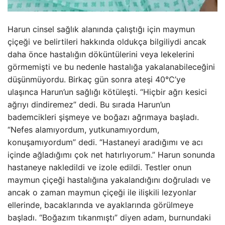
Harun cinsel sağlık alanında çalıştığı için maymun
çiçeği ve belirtileri hakkında oldukça bilgiliydi ancak
daha önce hastalığın döküntülerini veya lekelerini
görmemişti ve bu nedenle hastalığa yakalanabileceğini
düşünmüyordu. Birkaç gün sonra ateşi 40°C’ye
ulaşınca Harun’un sağlığı kötüleşti. “Hiçbir ağrı kesici
ağrıyı dindiremez” dedi. Bu sırada Harun’un
bademcikleri şişmeye ve boğazı ağrımaya başladı.
“Nefes alamıyordum, yutkunamıyordum,
konuşamıyordum” dedi. “Hastaneyi aradığımı ve acı
içinde ağladığımı çok net hatırlıyorum.” Harun sonunda
hastaneye nakledildi ve izole edildi. Testler onun
maymun çiçeği hastalığına yakalandığını doğruladı ve
ancak o zaman maymun çiçeği ile ilişkili lezyonlar
ellerinde, bacaklarında ve ayaklarında görülmeye
başladı. “Boğazım tıkanmıştı” diyen adam, burnundaki