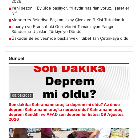
2026
Yeni sezon 1 Eylül’de başlıyor. “4 aydır hazırlanıyoruz, işaretler
■
iyi”
Menderes Belediye Başkanı İlkay Çiçek ve 9 Kişi Tutuklandı
■
İspanya ve Fransa’daki Görevlerini Tamamlayan Yangın
■
Söndürme Uçakları Türkiye’ye Döndü
Üsküdar Belediyesi’nde başkanvekili Sibel Tan Çetinkaya oldu
■
Güncel
09/08/2026
Son dakika Kahramanmaraş’ta deprem mi oldu? Az önce
deprem Kahramanmaraş’ta nerede oldu? Kahramanmaraş
deprem Kandilli ve AFAD son depremler listesi 09 Ağustos
2026