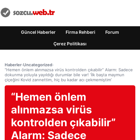
Güncel Haberler
Firma Rehberi
Forum
Çerez Politikası
Haberler
›
Uncategorized
›
“Hemen önlem alınmazsa virüs kontrolden çıkabilir” Alarm: Sadece
dokunma yoluyla yayıldığı durumlar bile var! ‘İlk başta maymun
çiçeğini Kovid zannettim, hiç bu kadar acı çekmemiştim’
“Hemen önlem
alınmazsa virüs
kontrolden çıkabilir”
Alarm: Sadece