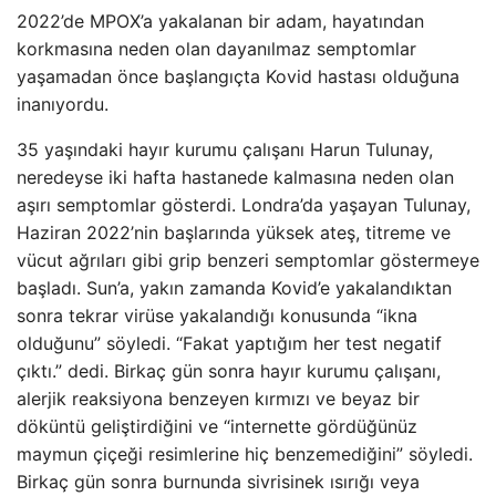
2022’de MPOX’a yakalanan bir adam, hayatından
korkmasına neden olan dayanılmaz semptomlar
yaşamadan önce başlangıçta Kovid hastası olduğuna
inanıyordu.
35 yaşındaki hayır kurumu çalışanı Harun Tulunay,
neredeyse iki hafta hastanede kalmasına neden olan
aşırı semptomlar gösterdi. Londra’da yaşayan Tulunay,
Haziran 2022’nin başlarında yüksek ateş, titreme ve
vücut ağrıları gibi grip benzeri semptomlar göstermeye
başladı. Sun’a, yakın zamanda Kovid’e yakalandıktan
sonra tekrar virüse yakalandığı konusunda “ikna
olduğunu” söyledi. “Fakat yaptığım her test negatif
çıktı.” dedi. Birkaç gün sonra hayır kurumu çalışanı,
alerjik reaksiyona benzeyen kırmızı ve beyaz bir
döküntü geliştirdiğini ve “internette gördüğünüz
maymun çiçeği resimlerine hiç benzemediğini” söyledi.
Birkaç gün sonra burnunda sivrisinek ısırığı veya