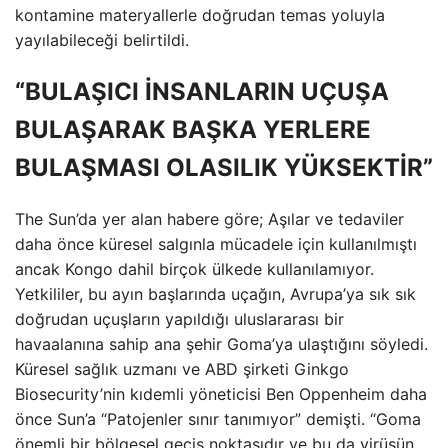
kontamine materyallerle doğrudan temas yoluyla
yayılabileceği belirtildi.
“BULAŞICI İNSANLARIN UÇUŞA
BULAŞARAK BAŞKA YERLERE
BULAŞMASI OLASILIK YÜKSEKTİR”
The Sun’da yer alan habere göre; Aşılar ve tedaviler
daha önce küresel salgınla mücadele için kullanılmıştı
ancak Kongo dahil birçok ülkede kullanılamıyor.
Yetkililer, bu ayın başlarında uçağın, Avrupa’ya sık sık
doğrudan uçuşların yapıldığı uluslararası bir
havaalanına sahip ana şehir Goma’ya ulaştığını söyledi.
Küresel sağlık uzmanı ve ABD şirketi Ginkgo
Biosecurity’nin kıdemli yöneticisi Ben Oppenheim daha
önce Sun’a “Patojenler sınır tanımıyor” demişti. “Goma
önemli bir bölgesel geçiş noktasıdır ve bu da virüsün