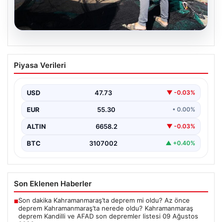
08.08.2026
Yeni sezon 1 Eylül’de başlıyor. “4 aydır
Piyasa Verileri
hazırlanıyoruz, işaretler iyi”
USD
47.73
▼ -0.03%
EUR
55.30
• 0.00%
ALTIN
6658.2
▼ -0.03%
BTC
3107002
▲ +0.40%
Son Eklenen Haberler
Son dakika Kahramanmaraş’ta deprem mi oldu? Az önce
■
deprem Kahramanmaraş’ta nerede oldu? Kahramanmaraş
deprem Kandilli ve AFAD son depremler listesi 09 Ağustos