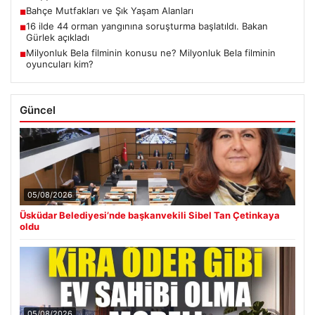
Bahçe Mutfakları ve Şık Yaşam Alanları
■
16 ilde 44 orman yangınına soruşturma başlatıldı. Bakan
■
Gürlek açıkladı
Milyonluk Bela filminin konusu ne? Milyonluk Bela filminin
■
oyuncuları kim?
Güncel
05/08/2026
Üsküdar Belediyesi’nde başkanvekili Sibel Tan Çetinkaya
oldu
05/08/2026