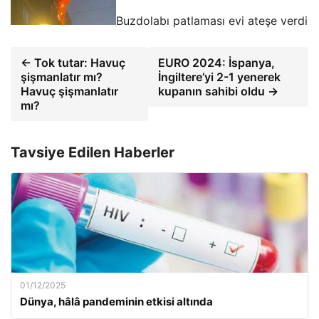
Buzdolabı patlaması evi ateşe verdi
← Tok tutar: Havuç
EURO 2024: İspanya,
şişmanlatır mı?
İngiltere’yi 2-1 yenerek
Havuç şişmanlatır
kupanın sahibi oldu →
mı?
Tavsiye Edilen Haberler
01/12/2025
Dünya, hâlâ pandeminin etkisi altında