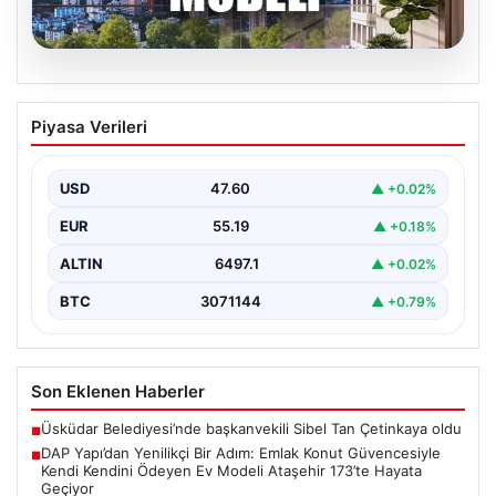
05.08.2026
DAP Yapı’dan Yenilikçi Bir Adım: Emlak
Piyasa Verileri
Konut Güvencesiyle Kendi Kendini
Ödeyen Ev Modeli Ataşehir 173’te
Hayata Geçiyor
USD
47.60
▲ +0.02%
Gayrimenkul sektöründe prestijli ve yenilikçi
EUR
55.19
▲ +0.18%
projeleriyle tanınan DAP Gayrimenkul Geliştirme, dikkat
çekici bir adım…
ALTIN
6497.1
▲ +0.02%
BTC
3071144
▲ +0.79%
Son Eklenen Haberler
Üsküdar Belediyesi’nde başkanvekili Sibel Tan Çetinkaya oldu
■
DAP Yapı’dan Yenilikçi Bir Adım: Emlak Konut Güvencesiyle
■
Kendi Kendini Ödeyen Ev Modeli Ataşehir 173’te Hayata
Geçiyor