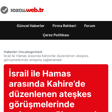
Güncel Haberler
Firma Rehberi
Forum
Çerez Politikası
Haberler
›
Uncategorized
›
İsrail ile Hamas arasında Kahire’de düzenlenen ateşkes
görüşmelerinde anlaşma sağlanamadı
İsrail ile Hamas
arasında Kahire’de
düzenlenen ateşkes
görüşmelerinde