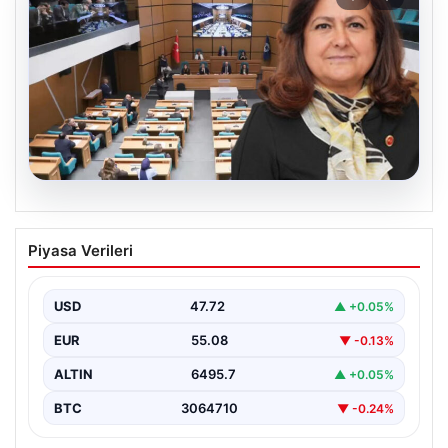
05.08.2026
Üsküdar Belediyesi’nde başkanvekili
Piyasa Verileri
Sibel Tan Çetinkaya oldu
USD
47.72
▲ +0.05%
EUR
55.08
▼ -0.13%
ALTIN
6495.7
▲ +0.05%
BTC
3064710
▼ -0.24%