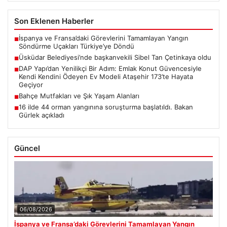
Son Eklenen Haberler
İspanya ve Fransa’daki Görevlerini Tamamlayan Yangın
■
Söndürme Uçakları Türkiye’ye Döndü
Üsküdar Belediyesi’nde başkanvekili Sibel Tan Çetinkaya oldu
■
DAP Yapı’dan Yenilikçi Bir Adım: Emlak Konut Güvencesiyle
■
Kendi Kendini Ödeyen Ev Modeli Ataşehir 173’te Hayata
Geçiyor
Bahçe Mutfakları ve Şık Yaşam Alanları
■
16 ilde 44 orman yangınına soruşturma başlatıldı. Bakan
■
Gürlek açıkladı
Güncel
06/08/2026
İspanya ve Fransa’daki Görevlerini Tamamlayan Yangın