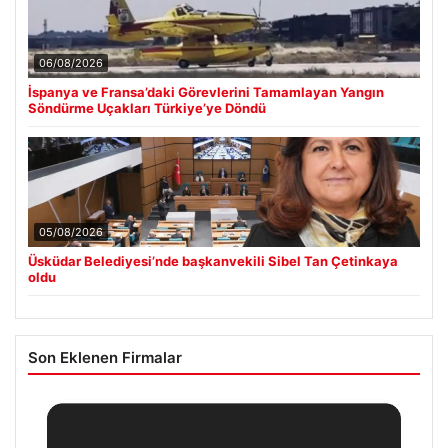
06/08/2026
İspanya ve Fransa’daki Görevlerini Tamamlayan Yangın
Söndürme Uçakları Türkiye’ye Döndü
05/08/2026
Üsküdar Belediyesi’nde başkanvekili Sibel Tan Çetinkaya
oldu
Son Eklenen Firmalar