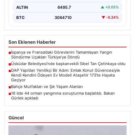
ALTIN
6495.7
▲ +0.05%
BTC
3064710
▼ -0.24%
Son Eklenen Haberler
İspanya ve Fransa’daki Görevlerini Tamamlayan Yangın
■
Söndürme Uçakları Türkiye’ye Döndü
Üsküdar Belediyesi’nde başkanvekili Sibel Tan Çetinkaya oldu
■
DAP Yapı’dan Yenilikçi Bir Adım: Emlak Konut Güvencesiyle
■
Kendi Kendini Ödeyen Ev Modeli Ataşehir 173’te Hayata
Geçiyor
Bahçe Mutfakları ve Şık Yaşam Alanları
■
16 ilde 44 orman yangınına soruşturma başlatıldı. Bakan
■
Gürlek açıkladı
Güncel