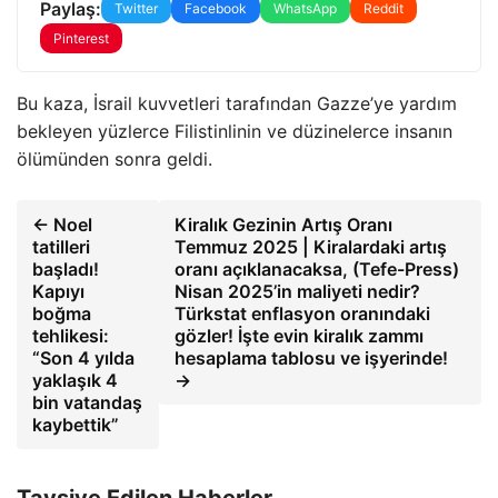
Paylaş:
Twitter
Facebook
WhatsApp
Reddit
Pinterest
Bu kaza, İsrail kuvvetleri tarafından Gazze’ye yardım
bekleyen yüzlerce Filistinlinin ve düzinelerce insanın
ölümünden sonra geldi.
← Noel
Kiralık Gezinin Artış Oranı
tatilleri
Temmuz 2025 | Kiralardaki artış
başladı!
oranı açıklanacaksa, (Tefe-Press)
Kapıyı
Nisan 2025’in maliyeti nedir?
boğma
Türkstat enflasyon oranındaki
tehlikesi:
gözler! İşte evin kiralık zammı
“Son 4 yılda
hesaplama tablosu ve işyerinde!
yaklaşık 4
→
bin vatandaş
kaybettik”