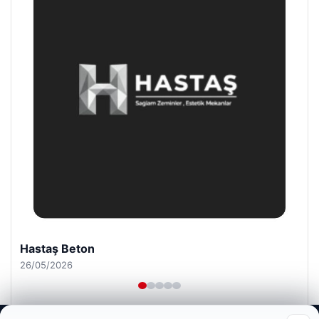
Enes Kaplan Avukatlık Bürosu
28/04/2026