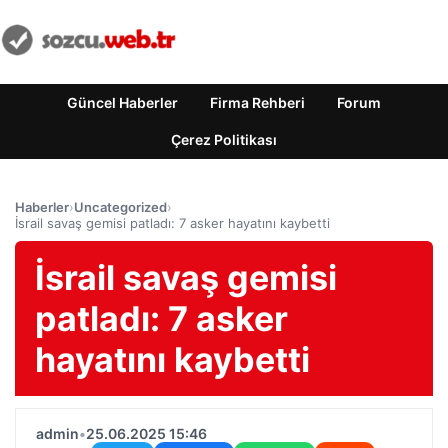
Güncel Haberler
Firma Rehberi
Forum
Çerez Politikası
Haberler
›
Uncategorized
›
İsrail savaş gemisi patladı: 7 asker hayatını kaybetti
İsrail savaş gemisi
patladı: 7 asker
hayatını kaybetti
admin
•
25.06.2025 15:46