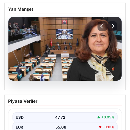
Yan Manşet
05.08.2026
Üsküdar Belediyesi’nde başkanvekili
Piyasa Verileri
Sibel Tan Çetinkaya oldu
USD
47.72
▲ +0.05%
EUR
55.08
▼ -0.13%