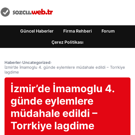
Güncel Haberler
Firma Rehberi
Forum
Çerez Politikası
Haberler
›
Uncategorized
›
İzmir’de İmamoglu 4. günde eylemlere müdahale edildi – Torrkiye
lagdime
İzmir’de İmamoglu 4.
günde eylemlere
müdahale edildi –
Torrkiye lagdime