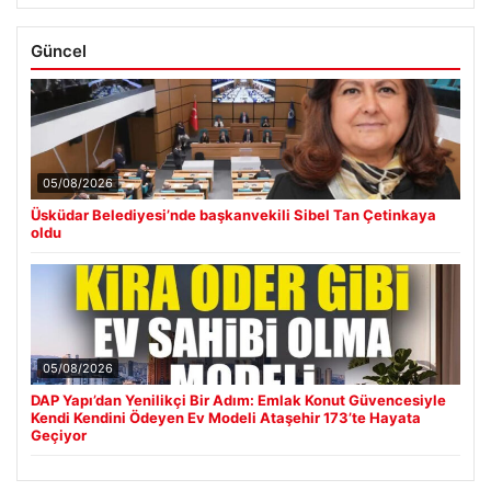
Güncel
05/08/2026
Üsküdar Belediyesi’nde başkanvekili Sibel Tan Çetinkaya
oldu
05/08/2026
DAP Yapı’dan Yenilikçi Bir Adım: Emlak Konut Güvencesiyle
Kendi Kendini Ödeyen Ev Modeli Ataşehir 173’te Hayata
Geçiyor