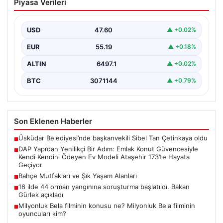
Piyasa Verileri
Konut Güvencesiyle Kendi Kendini
Ödeyen Ev Modeli Ataşehir 173’te
Hayata Geçiyor
USD
47.60
▲ +0.02%
Gayrimenkul sektöründe prestijli ve yenilikçi
EUR
55.19
▲ +0.18%
projeleriyle tanınan DAP Gayrimenkul Geliştirme, dikkat
çekici bir adım…
ALTIN
6497.1
▲ +0.02%
BTC
3071144
▲ +0.79%
Son Eklenen Haberler
Üsküdar Belediyesi’nde başkanvekili Sibel Tan Çetinkaya oldu
■
DAP Yapı’dan Yenilikçi Bir Adım: Emlak Konut Güvencesiyle
■
Kendi Kendini Ödeyen Ev Modeli Ataşehir 173’te Hayata
Geçiyor
Bahçe Mutfakları ve Şık Yaşam Alanları
■
16 ilde 44 orman yangınına soruşturma başlatıldı. Bakan
■
Gürlek açıkladı
Milyonluk Bela filminin konusu ne? Milyonluk Bela filminin
■
oyuncuları kim?