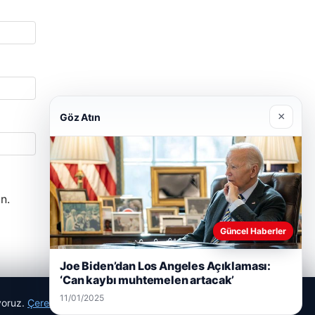
×
Göz Atın
n.
Güncel Haberler
Joe Biden’dan Los Angeles Açıklaması:
‘Can kaybı muhtemelen artacak’
11/01/2025
ıyoruz.
Çerez Politikamız
Reddet
Kabul Et