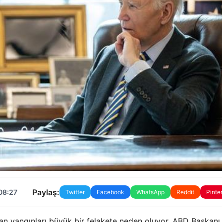
Paylaş:
08:27
Twitter
Facebook
WhatsApp
Reddit
Pinte
n yangınları büyük bir felakete neden oluyor. ABD Başkanı