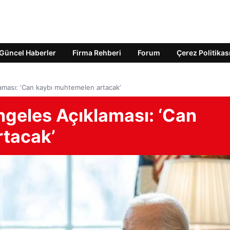
Güncel Haberler
Firma Rehberi
Forum
Çerez Politikas
aması: ‘Can kaybı muhtemelen artacak’
ngeles Açıklaması: ‘Can
rtacak’