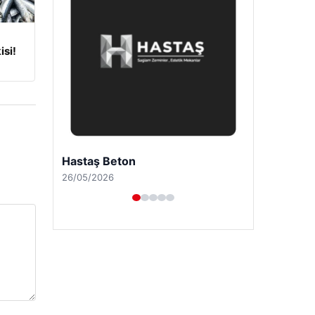
isi!
Enes Kaplan Avukatlık Bürosu
28/04/2026