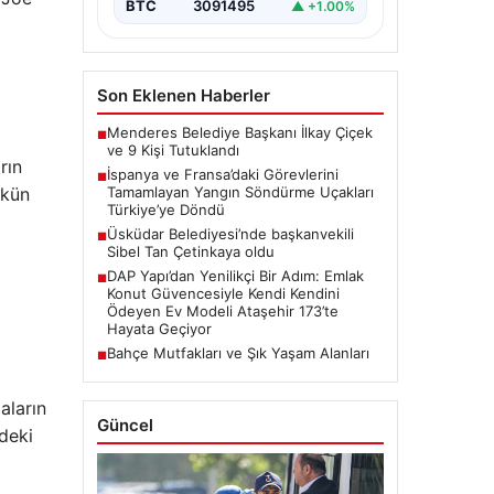
meydana gelen büyük…
BTC
3091495
▲ +1.00%
Son Eklenen Haberler
Menderes Belediye Başkanı İlkay Çiçek
■
ve 9 Kişi Tutuklandı
rın
İspanya ve Fransa’daki Görevlerini
■
mkün
Tamamlayan Yangın Söndürme Uçakları
Türkiye’ye Döndü
Üsküdar Belediyesi’nde başkanvekili
■
Sibel Tan Çetinkaya oldu
DAP Yapı’dan Yenilikçi Bir Adım: Emlak
■
Konut Güvencesiyle Kendi Kendini
Ödeyen Ev Modeli Ataşehir 173’te
Hayata Geçiyor
Bahçe Mutfakları ve Şık Yaşam Alanları
■
aların
Güncel
deki