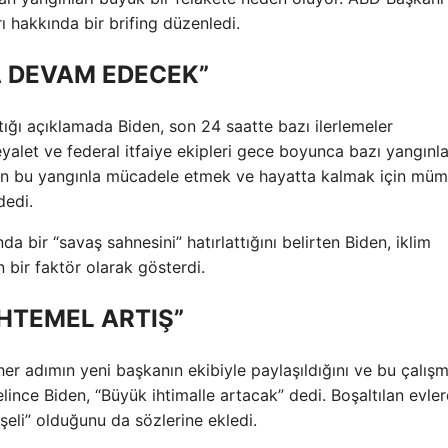
hakkında bir brifing düzenledi.
 DEVAM EDECEK”
tığı açıklamada Biden, son 24 saatte bazı ilerlemeler
 eyalet ve federal itfaiye ekipleri gece boyunca bazı yangınla
a’nın bu yangınla mücadele etmek ve hayatta kalmak için mü
dedi.
a bir “savaş sahnesini” hatırlattığını belirten Biden, iklim
n bir faktör olarak gösterdi.
HTEMEL ARTIŞ”
 her adımın yeni başkanın ekibiyle paylaşıldığını ve bu çalışm
nce Biden, “Büyük ihtimalle artacak” dedi. Boşaltılan evler
şeli” olduğunu da sözlerine ekledi.