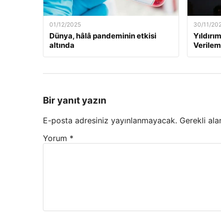
01/12/2025
30/11/20
Dünya, hâlâ pandeminin etkisi
Yıldırım
altında
Verilem
Bir yanıt yazın
E-posta adresiniz yayınlanmayacak.
Gerekli ala
Yorum
*