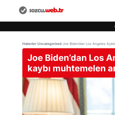
Haberler
›
Uncategorized
›
Joe Biden’dan Los Angeles Açıkl
Joe Biden’dan Los A
kaybı muhtemelen a