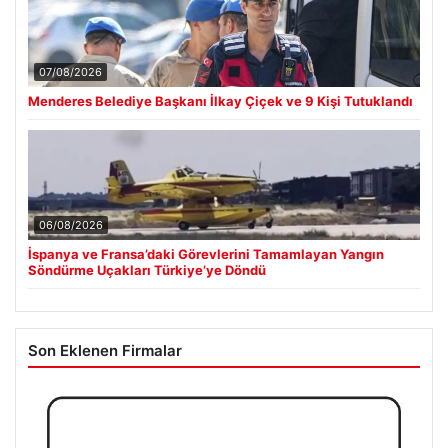
07/08/2026
Menderes Belediye Başkanı İlkay Çiçek ve 9 Kişi Tutuklandı
06/08/2026
İspanya ve Fransa’daki Görevlerini Tamamlayan Yangın
Söndürme Uçakları Türkiye’ye Döndü
Son Eklenen Firmalar