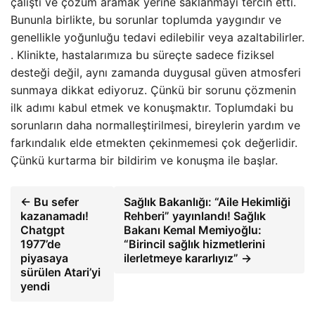
çalıştı ve çözüm aramak yerine saklanmayı tercih etti.
Bununla birlikte, bu sorunlar toplumda yaygındır ve
genellikle yoğunluğu tedavi edilebilir veya azaltabilirler.
. Klinikte, hastalarımıza bu süreçte sadece fiziksel
desteği değil, aynı zamanda duygusal güven atmosferi
sunmaya dikkat ediyoruz. Çünkü bir sorunu çözmenin
ilk adımı kabul etmek ve konuşmaktır. Toplumdaki bu
sorunların daha normalleştirilmesi, bireylerin yardım ve
farkındalık elde etmekten çekinmemesi çok değerlidir.
Çünkü kurtarma bir bildirim ve konuşma ile başlar.
← Bu sefer
Sağlık Bakanlığı: “Aile Hekimliği
kazanamadı!
Rehberi” yayınlandı! Sağlık
Chatgpt
Bakanı Kemal Memiyoğlu:
1977’de
“Birincil sağlık hizmetlerini
piyasaya
ilerletmeye kararlıyız” →
sürülen Atari’yi
yendi