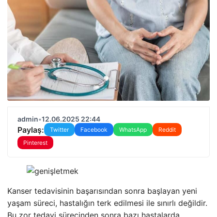
admin
•
12.06.2025 22:44
Paylaş:
Twitter
Facebook
WhatsApp
Reddit
Pinterest
Kanser tedavisinin başarısından sonra başlayan yeni
yaşam süreci, hastalığın terk edilmesi ile sınırlı değildir.
Bu zor tedavi sürecinden sonra bazı hastalarda,