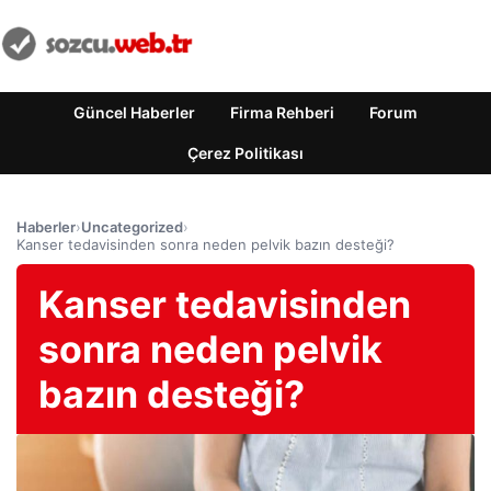
Güncel Haberler
Firma Rehberi
Forum
Çerez Politikası
Haberler
›
Uncategorized
›
Kanser tedavisinden sonra neden pelvik bazın desteği?
Kanser tedavisinden
sonra neden pelvik
bazın desteği?