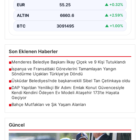
EUR
55.25
▲ +0.32%
büyük…
ALTIN
6660.6
▲ +2.59%
BTC
3091495
▲ +1.00%
Son Eklenen Haberler
Menderes Belediye Başkanı İlkay Çiçek ve 9 Kişi Tutuklandı
■
İspanya ve Fransa’daki Görevlerini Tamamlayan Yangın
■
Söndürme Uçakları Türkiye’ye Döndü
Üsküdar Belediyesi’nde başkanvekili Sibel Tan Çetinkaya oldu
■
DAP Yapı’dan Yenilikçi Bir Adım: Emlak Konut Güvencesiyle
■
Kendi Kendini Ödeyen Ev Modeli Ataşehir 173’te Hayata
Geçiyor
Bahçe Mutfakları ve Şık Yaşam Alanları
■
Güncel