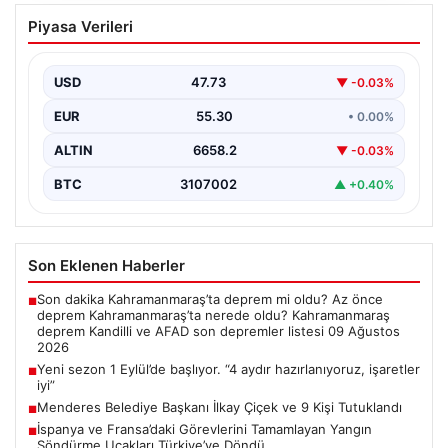
Yeni sezon 1 Eylül’de başlıyor. “4 aydır
Piyasa Verileri
hazırlanıyoruz, işaretler iyi”
USD
47.73
▼ -0.03%
EUR
55.30
• 0.00%
ALTIN
6658.2
▼ -0.03%
BTC
3107002
▲ +0.40%
Son Eklenen Haberler
Son dakika Kahramanmaraş’ta deprem mi oldu? Az önce
■
deprem Kahramanmaraş’ta nerede oldu? Kahramanmaraş
deprem Kandilli ve AFAD son depremler listesi 09 Ağustos
2026
Yeni sezon 1 Eylül’de başlıyor. “4 aydır hazırlanıyoruz, işaretler
■
iyi”
Menderes Belediye Başkanı İlkay Çiçek ve 9 Kişi Tutuklandı
■
İspanya ve Fransa’daki Görevlerini Tamamlayan Yangın
■
Söndürme Uçakları Türkiye’ye Döndü