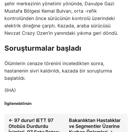
şehir merkezinin yönetimi yönünde, Davulpe Gazi
Mustafa Bölgesi Kemal Bulvarı, orta -refik
kontrolünden önce sürücünün kontrolü üzerindeki
elektrik direğine çarptı. Kazada, araba sürücüsü
Nevzat Crazy Ozen’in yanındaki yıkıma geri döndü.
Soruşturmalar başladı
Ölümlerin cenaze törenini inceledikten sonra,
hastanenin sivri kaldırıldı, kazada bir soruşturma
başlatıldı.
(IHA)
İlgilenebilirsin
← 97 durur! IETT 97
Bakanlıktan Hastalıklar
Otobüs Durdurdu
ve Segmentler Üzerine
İsimleri, 97 Satır Rotası
Kurban Önlemleri →