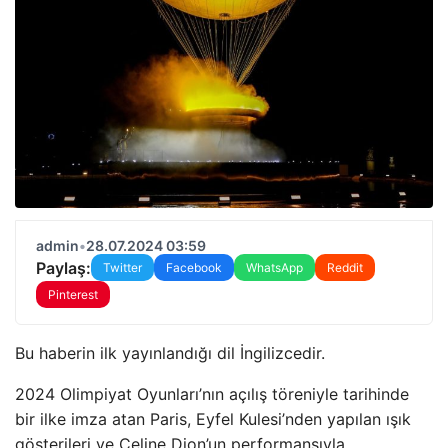
admin
•
28.07.2024 03:59
Paylaş:
Twitter
Facebook
WhatsApp
Reddit
Pinterest
Bu haberin ilk yayınlandığı dil İngilizcedir.
2024 Olimpiyat Oyunları’nın açılış töreniyle tarihinde
bir ilke imza atan Paris, Eyfel Kulesi’nden yapılan ışık
gösterileri ve Celine Dion’un performansıyla