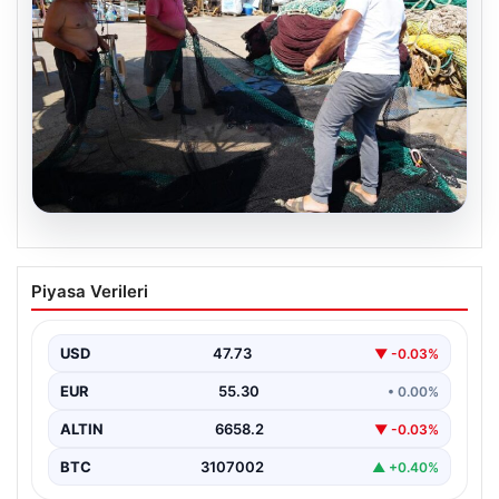
08.08.2026
Yeni sezon 1 Eylül’de başlıyor. “4 aydır
Piyasa Verileri
hazırlanıyoruz, işaretler iyi”
USD
47.73
▼ -0.03%
EUR
55.30
• 0.00%
ALTIN
6658.2
▼ -0.03%
BTC
3107002
▲ +0.40%