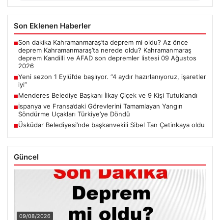
Son Eklenen Haberler
Son dakika Kahramanmaraş’ta deprem mi oldu? Az önce
■
deprem Kahramanmaraş’ta nerede oldu? Kahramanmaraş
deprem Kandilli ve AFAD son depremler listesi 09 Ağustos
2026
Yeni sezon 1 Eylül’de başlıyor. “4 aydır hazırlanıyoruz, işaretler
■
iyi”
Menderes Belediye Başkanı İlkay Çiçek ve 9 Kişi Tutuklandı
■
İspanya ve Fransa’daki Görevlerini Tamamlayan Yangın
■
Söndürme Uçakları Türkiye’ye Döndü
Üsküdar Belediyesi’nde başkanvekili Sibel Tan Çetinkaya oldu
■
Güncel
09/08/2026