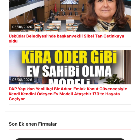
05/08/2026
Üsküdar Belediyesi’nde başkanvekili Sibel Tan Çetinkaya
oldu
05/08/2026
DAP Yapı’dan Yenilikçi Bir Adım: Emlak Konut Güvencesiyle
Kendi Kendini Ödeyen Ev Modeli Ataşehir 173’te Hayata
Geçiyor
Son Eklenen Firmalar