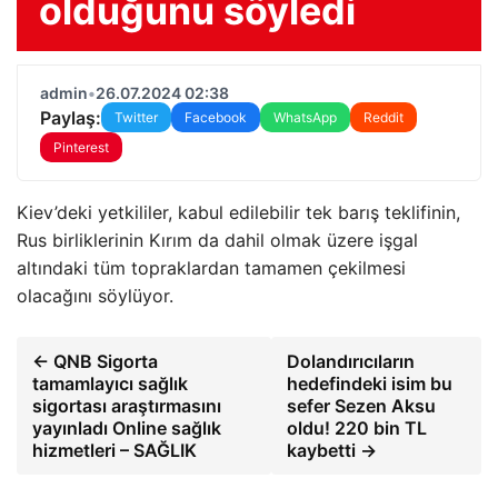
olduğunu söyledi
admin
•
26.07.2024 02:38
Paylaş:
Twitter
Facebook
WhatsApp
Reddit
Pinterest
Kiev’deki yetkililer, kabul edilebilir tek barış teklifinin,
Rus birliklerinin Kırım da dahil olmak üzere işgal
altındaki tüm topraklardan tamamen çekilmesi
olacağını söylüyor.
← QNB Sigorta
Dolandırıcıların
tamamlayıcı sağlık
hedefindeki isim bu
sigortası araştırmasını
sefer Sezen Aksu
yayınladı Online sağlık
oldu! 220 bin TL
hizmetleri – SAĞLIK
kaybetti →