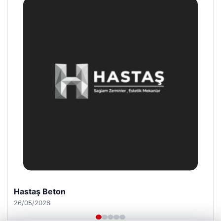
Enes Kaplan Avukatlık Bürosu
28/04/2026