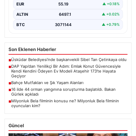
Gayrimenkul sektöründe prestijli ve yenilikçi
EUR
55.19
▲ +0.18%
projeleriyle tanınan DAP Gayrimenkul Geliştirme, dikkat
çekici bir adım…
ALTIN
6497.1
▲ +0.02%
BTC
3071144
▲ +0.79%
Son Eklenen Haberler
Üsküdar Belediyesi’nde başkanvekili Sibel Tan Çetinkaya oldu
■
DAP Yapı’dan Yenilikçi Bir Adım: Emlak Konut Güvencesiyle
■
Kendi Kendini Ödeyen Ev Modeli Ataşehir 173’te Hayata
Geçiyor
Bahçe Mutfakları ve Şık Yaşam Alanları
■
16 ilde 44 orman yangınına soruşturma başlatıldı. Bakan
■
Gürlek açıkladı
Milyonluk Bela filminin konusu ne? Milyonluk Bela filminin
■
oyuncuları kim?
Güncel