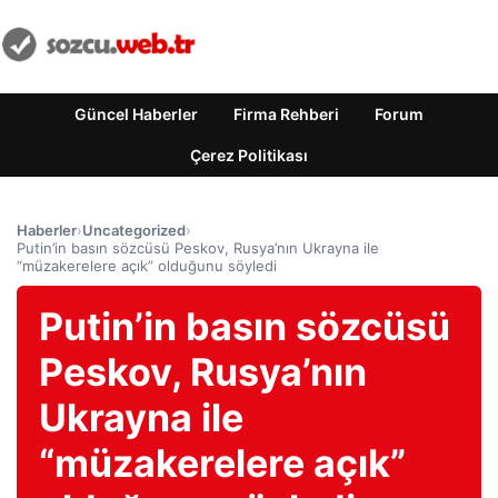
Güncel Haberler
Firma Rehberi
Forum
Çerez Politikası
Haberler
›
Uncategorized
›
Putin’in basın sözcüsü Peskov, Rusya’nın Ukrayna ile
“müzakerelere açık” olduğunu söyledi
Putin’in basın sözcüsü
Peskov, Rusya’nın
Ukrayna ile
“müzakerelere açık”