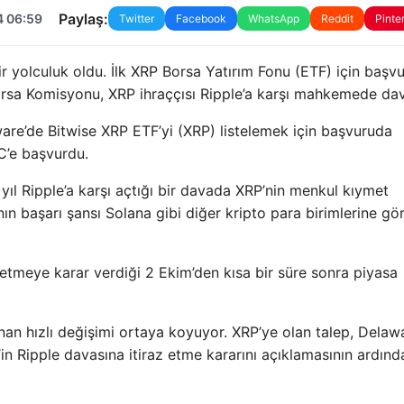
Paylaş:
4 06:59
Twitter
Facebook
WhatsApp
Reddit
Pinte
 bir yolculuk oldu. İlk XRP Borsa Yatırım Fonu (ETF) için başv
rsa Komisyonu, XRP ihraççısı Ripple’a karşı mahkemede dav
ware’de Bitwise XRP ETF’yi (XRP) listelemek için başvuruda
C’e başvurdu.
 yıl Ripple’a karşı açtığı bir davada XRP’nin menkul kıymet
 başarı şansı Solana gibi diğer kripto para birimlerine gö
etmeye karar verdiği 2 Ekim’den kısa bir süre sonra piyasa
anan hızlı değişimi ortaya koyuyor. XRP’ye olan talep, Delaw
in Ripple davasına itiraz etme kararını açıklamasının ardınd