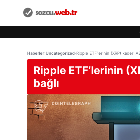
Haberler
›
Uncategorized
›
Ripple ETF’lerinin (XRP) kaderi A
Ripple ETF’lerinin (
bağlı