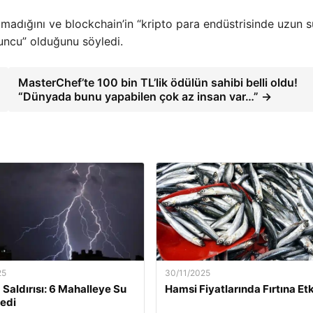
 olmadığını ve blockchain’in “kripto para endüstrisinde uzun s
uncu” olduğunu söyledi.
MasterChef’te 100 bin TL’lik ödülün sahibi belli oldu!
“Dünyada bunu yapabilen çok az insan var…” →
25
30/11/2025
 Saldırısı: 6 Mahalleye Su
Hamsi Fiyatlarında Fırtına Etk
edi