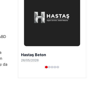
 ABD
a
Enes Kaplan Avukatlık Bürosu
ın
28/04/2026
şı da