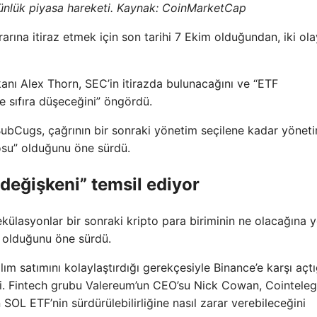
günlük piyasa hareketi. Kaynak:
CoinMarketCap
ına itiraz etmek için son tarihi 7 Ekim olduğundan, iki ola
anı Alex Thorn, SEC’in itirazda bulunacağını ve “ETF
e sıfıra düşeceğini” öngördü.
BubCugs, çağrının bir sonraki yönetim seçilene kadar yönet
osu” olduğunu öne sürdü.
değişkeni” temsil ediyor
ülasyonlar bir sonraki kripto para biriminin ne olacağına y
y olduğunu öne sürdü.
ım satımını kolaylaştırdığı gerekçesiyle Binance’e karşı açtı
şti. Fintech grubu Valereum’un CEO’su Nick Cowan, Cointeleg
n SOL ETF’nin sürdürülebilirliğine nasıl zarar verebileceğini