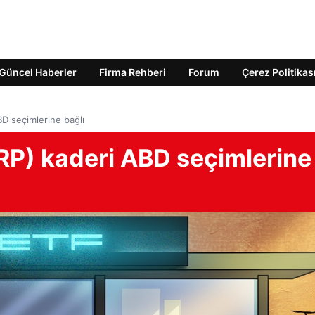
Güncel Haberler
Firma Rehberi
Forum
Çerez Politikas
BD seçimlerine bağlı
XRP) kaderi ABD seçimlerine