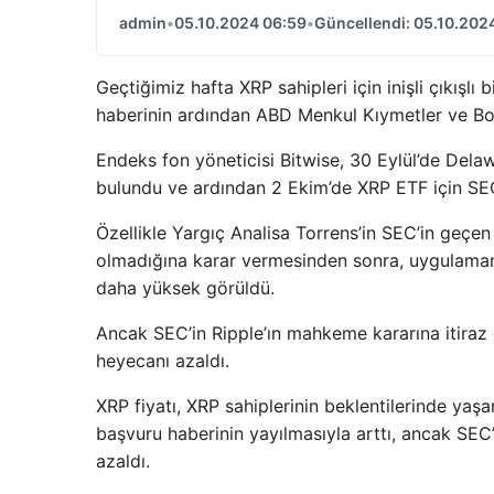
admin
•
05.10.2024 06:59
•
Güncellendi: 05.10.202
Geçtiğimiz hafta XRP sahipleri için inişli çıkışlı
haberinin ardından ABD Menkul Kıymetler ve Bo
Endeks fon yöneticisi Bitwise, 30 Eylül’de Dela
bulundu ve ardından 2 Ekim’de XRP ETF için SE
Özellikle Yargıç Analisa Torrens’in SEC’in geçen
olmadığına karar vermesinden sonra, uygulamanın
daha yüksek görüldü.
Ancak SEC’in Ripple’ın mahkeme kararına itiraz 
heyecanı azaldı.
XRP fiyatı, XRP sahiplerinin beklentilerinde yaş
başvuru haberinin yayılmasıyla arttı, ancak SEC’
azaldı.