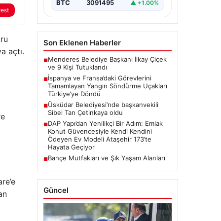
meydana gelen büyük…
BTC
3091495
▲ +1.00%
rest
uru
Son Eklenen Haberler
a açtı.
Menderes Belediye Başkanı İlkay Çiçek
■
ve 9 Kişi Tutuklandı
İspanya ve Fransa’daki Görevlerini
■
Tamamlayan Yangın Söndürme Uçakları
Türkiye’ye Döndü
Üsküdar Belediyesi’nde başkanvekili
■
Sibel Tan Çetinkaya oldu
re
DAP Yapı’dan Yenilikçi Bir Adım: Emlak
■
Konut Güvencesiyle Kendi Kendini
Ödeyen Ev Modeli Ataşehir 173’te
Hayata Geçiyor
Bahçe Mutfakları ve Şık Yaşam Alanları
■
are’e
Güncel
an