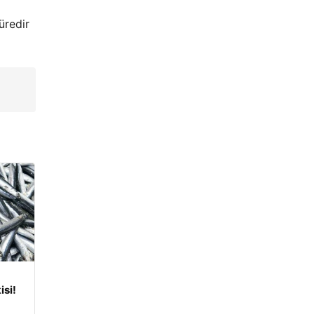
üredir
isi!