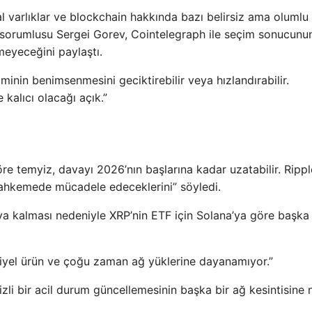
l varlıklar ve blockchain hakkında bazı belirsiz ama olumlu
 sorumlusu Sergei Gorev, Cointelegraph ile seçim sonucunu
meyeceğini paylaştı.
minin benimsenmesini geciktirebilir veya hızlandırabilir.
kalıcı olacağı açık.”
e temyiz, davayı 2026’nın başlarına kadar uzatabilir. Rippl
ahkemede mücadele edeceklerini” söyledi.
ıya kalması nedeniyle XRP’nin ETF için Solana’ya göre başka
riyel ürün ve çoğu zaman ağ yüklerine dayanamıyor.”
zli bir acil durum güncellemesinin başka bir ağ kesintisine