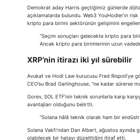
Demokrat aday Harris geçtiğimiz günlerde dijita
açıklamalarda bulundu. Web3 YouHodler’ın risk
kripto para birimi sektörünün gelişimini engelle
“Seçim sonuçları gelecekte kripto para biri
Ancak kripto para birimlerinin uzun vadede 
XRP’nin itirazı iki yıl sürebilir
Avukat ve Hodl Law kurucusu Fred Rispoli’ye gör
CEO’su Brad Garlinghouse, “ne kadar sürerse m
Gorev, SOL ETF’nin teknik sorunlarla karşı karş
avantajları olduğunu belirtti.
“Solana hâlâ teknik olarak ham bir endüst
Solana Vakfı’ndan Dan Albert, ağustos ayında gi
olabilecek bir hatayı düzelttiğini itiraf etti.