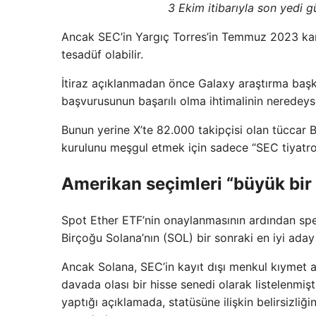
3 Ekim itibarıyla son yedi 
Ancak SEC’in Yargıç Torres’in Temmuz 2023 karar
tesadüf olabilir.
İtiraz açıklanmadan önce Galaxy araştırma başk
başvurusunun başarılı olma ihtimalinin neredeys
Bunun yerine X’te 82.000 takipçisi olan tüccar 
kurulunu meşgul etmek için sadece “SEC tiyatr
Amerikan seçimleri “büyük bir 
Spot Ether ETF’nin onaylanmasının ardından spek
Birçoğu Solana’nın (SOL) bir sonraki en iyi ada
Ancak Solana, SEC’in kayıt dışı menkul kıymet al
davada olası bir hisse senedi olarak listelenmi
yaptığı açıklamada, statüsüne ilişkin belirsizliği