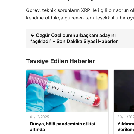
Gorev, teknik sorunların XRP ile ilgili bir sorun
kendine oldukça güvenen tam teşekküllü bir oy
← Özgür Özel cumhurbaşkanı adayını
“açıkladı” – Son Dakika Siyasi Haberler
Tavsiye Edilen Haberler
01/12/2025
30/11/20
Dünya, hâlâ pandeminin etkisi
Yıldırım
altında
Verilem