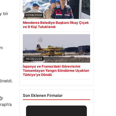
y bir
07/08/2026
Menderes Belediye Başkanı İlkay Çiçek
ve 9 Kişi Tutuklandı
im
06/08/2026
İspanya ve Fransa’daki Görevlerini
Tamamlayan Yangın Söndürme Uçakları
Türkiye’ye Döndü
öneldi.
Son Eklenen Firmalar
ğı
raph’a