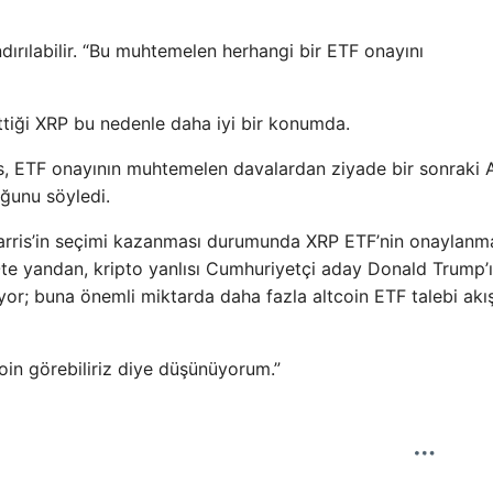
dırılabilir. “Bu muhtemelen herhangi bir ETF onayını
iği XRP bu nedenle daha iyi bir konumda.
as, ETF onayının muhtemelen davalardan ziyade bir sonraki
ğunu söyledi.
rris’in seçimi kazanması durumunda XRP ETF’nin onaylanm
 Öte yandan, kripto yanlısı Cumhuriyetçi aday Donald Trump’
or; buna önemli miktarda daha fazla altcoin ETF talebi akı
oin görebiliriz diye düşünüyorum.”