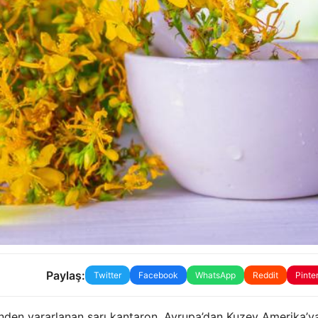
Paylaş:
Twitter
Facebook
WhatsApp
Reddit
Pinte
isinden yararlanan sarı kantaron, Avrupa’dan Kuzey Amerika’y