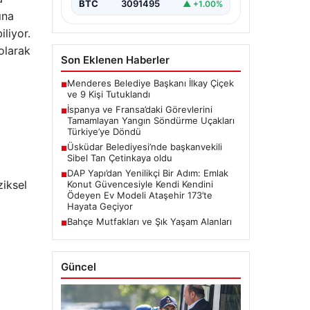
meydana gelen büyük…
BTC
3091495
▲ +1.00%
ına
liyor.
 olarak
Son Eklenen Haberler
Menderes Belediye Başkanı İlkay Çiçek
■
ve 9 Kişi Tutuklandı
İspanya ve Fransa’daki Görevlerini
■
Tamamlayan Yangın Söndürme Uçakları
Türkiye’ye Döndü
Üsküdar Belediyesi’nde başkanvekili
■
Sibel Tan Çetinkaya oldu
DAP Yapı’dan Yenilikçi Bir Adım: Emlak
■
ziksel
Konut Güvencesiyle Kendi Kendini
Ödeyen Ev Modeli Ataşehir 173’te
Hayata Geçiyor
Bahçe Mutfakları ve Şık Yaşam Alanları
■
Güncel