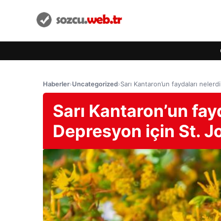
Haberler
›
Uncategorized
›
Sarı Kantaron’un faydaları nelerdi
Sarı Kantaron’un fayd
Depresyon için St. Jo