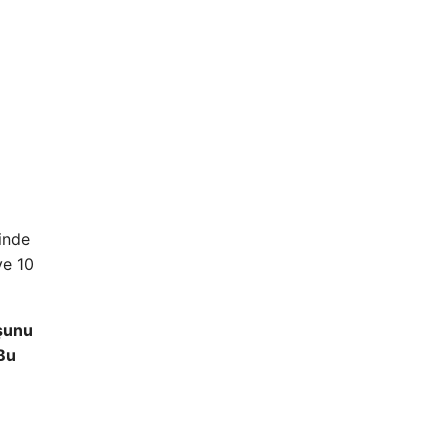
linde
ve 10
şunu
 Bu