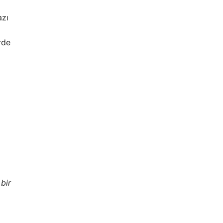
azı
rde
 bir