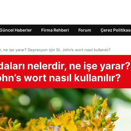
Güncel Haberler
Firma Rehberi
Forum
Çerez Politikas
r, ne işe yarar? Depresyon için St. John’s wort nasıl kullanılır?
aları nelerdir, ne işe yarar?
hn’s wort nasıl kullanılır?