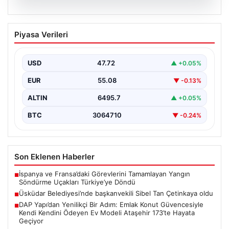
05.08.2026
Üsküdar Belediyesi’nde başkanvekili
Piyasa Verileri
Sibel Tan Çetinkaya oldu
USD
47.72
▲ +0.05%
EUR
55.08
▼ -0.13%
ALTIN
6495.7
▲ +0.05%
BTC
3064710
▼ -0.24%
Son Eklenen Haberler
İspanya ve Fransa’daki Görevlerini Tamamlayan Yangın
■
Söndürme Uçakları Türkiye’ye Döndü
Üsküdar Belediyesi’nde başkanvekili Sibel Tan Çetinkaya oldu
■
DAP Yapı’dan Yenilikçi Bir Adım: Emlak Konut Güvencesiyle
■
Kendi Kendini Ödeyen Ev Modeli Ataşehir 173’te Hayata
Geçiyor