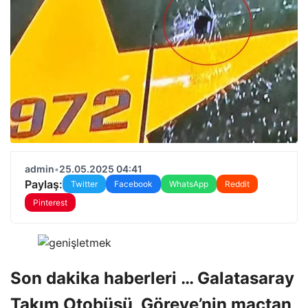
admin
•
25.05.2025 04:41
Paylaş:
Twitter
Facebook
WhatsApp
Reddit
Pinterest
Son dakika haberleri … Galatasaray
Takım Otobüsü, Göreve’nin maçtan