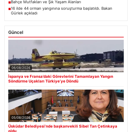
Bahçe Mutfakları ve Şık Yaşam Alanları
■
16 ilde 44 orman yangınına soruşturma başlatıldı. Bakan
■
Gürlek açıkladı
Güncel
06/08/2026
İspanya ve Fransa’daki Görevlerini Tamamlayan Yangın
Söndürme Uçakları Türkiye’ye Döndü
05/08/2026
Üsküdar Belediyesi’nde başkanvekili Sibel Tan Çetinkaya
oldu