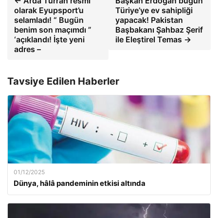
← Arda Turran resmi
Başkan Erdoğan bugün
olarak Eyupsport’u
Türiye’ye ev sahipliği
selamladı! “ Bugün
yapacak! Pakistan
benim son maçımdı ”
Başbakanı Şahbaz Şerif
‘açıklandı! İşte yeni
ile Eleştirel Temas →
adres –
Tavsiye Edilen Haberler
01/12/2025
Dünya, hâlâ pandeminin etkisi altında