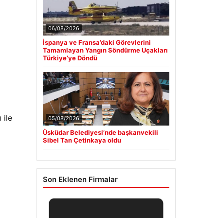
06/08/2026
İspanya ve Fransa’daki Görevlerini
Tamamlayan Yangın Söndürme Uçakları
Türkiye’ye Döndü
 ile
05/08/2026
Üsküdar Belediyesi’nde başkanvekili
Sibel Tan Çetinkaya oldu
Son Eklenen Firmalar