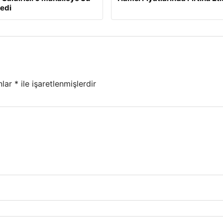
edi
nlar
*
ile işaretlenmişlerdir