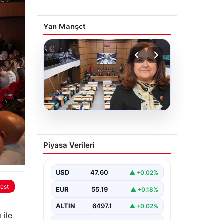
Yan Manşet
05.08.2026
Üsküdar Belediyesi’nde
Piyasa Verileri
başkanvekili Sibel Tan
Çetinkaya oldu
USD
47.60
▲ +0.02%
rest
EUR
55.19
▲ +0.18%
ALTIN
6497.1
▲ +0.02%
 ile