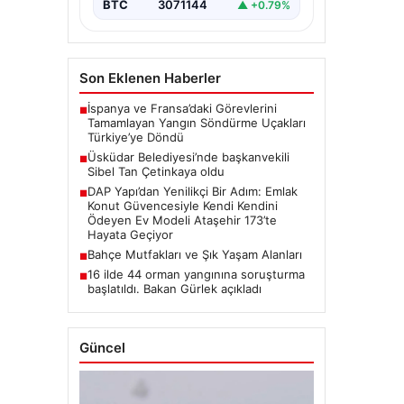
BTC
3071144
▲ +0.79%
Son Eklenen Haberler
İspanya ve Fransa’daki Görevlerini
■
Tamamlayan Yangın Söndürme Uçakları
Türkiye’ye Döndü
Üsküdar Belediyesi’nde başkanvekili
■
Sibel Tan Çetinkaya oldu
DAP Yapı’dan Yenilikçi Bir Adım: Emlak
■
Konut Güvencesiyle Kendi Kendini
Ödeyen Ev Modeli Ataşehir 173’te
Hayata Geçiyor
Bahçe Mutfakları ve Şık Yaşam Alanları
■
16 ilde 44 orman yangınına soruşturma
■
başlatıldı. Bakan Gürlek açıkladı
Güncel