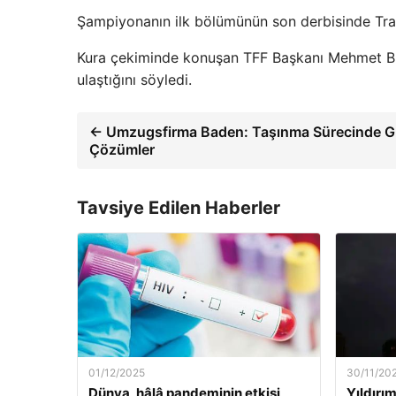
Şampiyonanın ilk bölümünün son derbisinde Tra
Kura çekiminde konuşan TFF Başkanı Mehmet Büy
ulaştığını söyledi.
← Umzugsfirma Baden: Taşınma Sürecinde Gü
Çözümler
Tavsiye Edilen Haberler
01/12/2025
30/11/20
Dünya, hâlâ pandeminin etkisi
Yıldırım