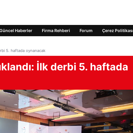
Güncel Haberler
Firma Rehberi
Forum
Çerez Politikas
derbi 5. haftada oynanacak
klandı: İlk derbi 5. haftada