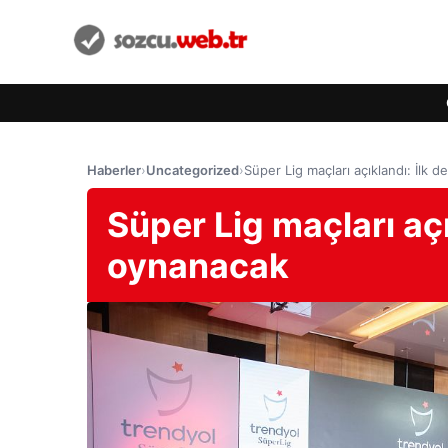
Haberler
›
Uncategorized
›
Süper Lig maçları açıklandı: İlk 
Süper Lig maçları açı
oynanacak