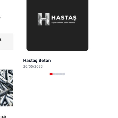
e
z
Enes Kaplan Avukatlık Bürosu
28/04/2026
isi!