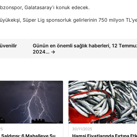
bzonspor, Galatasaray’ı konuk edecek.
ükekşi, Süper Lig sponsorluk gelirlerinin 750 milyon TL’y
venilir
Günün en önemli sağlık haberleri, 12 Temmu
2024… →
25
30/11/2025
 Saldırısı: 6 Mahalleye Su
Hamsi Fiyatlarında Fırtına Etk