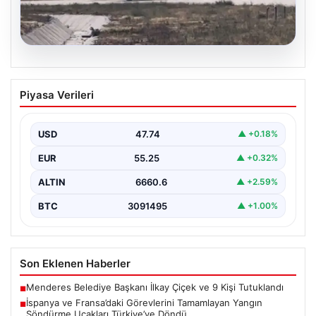
06.08.2026
İspanya ve Fransa’daki Görevlerini
Piyasa Verileri
Tamamlayan Yangın Söndürme Uçakları
Türkiye’ye Döndü
USD
47.74
▲ +0.18%
Orman Genel Müdürlüğü tarafından yapılan açıklamada,
yaz aylarında İspanya ve Fransa’da meydana gelen
EUR
55.25
▲ +0.32%
büyük…
ALTIN
6660.6
▲ +2.59%
BTC
3091495
▲ +1.00%
Son Eklenen Haberler
Menderes Belediye Başkanı İlkay Çiçek ve 9 Kişi Tutuklandı
■
İspanya ve Fransa’daki Görevlerini Tamamlayan Yangın
■
Söndürme Uçakları Türkiye’ye Döndü