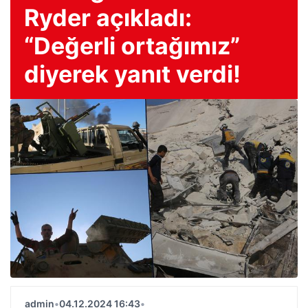
Ryder açıkladı:
“Değerli ortağımız”
diyerek yanıt verdi!
admin
•
04.12.2024 16:43
•