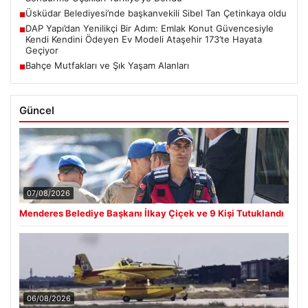
Üsküdar Belediyesi’nde başkanvekili Sibel Tan Çetinkaya oldu
■
DAP Yapı’dan Yenilikçi Bir Adım: Emlak Konut Güvencesiyle
■
Kendi Kendini Ödeyen Ev Modeli Ataşehir 173’te Hayata
Geçiyor
Bahçe Mutfakları ve Şık Yaşam Alanları
■
Güncel
07/08/2026
Menderes Belediye Başkanı İlkay Çiçek ve 9 Kişi Tutuklandı
06/08/2026