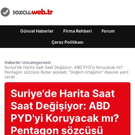
Güncel Haberler
Firma Rehberi
Forum
Çerez Politikası
Haberler
›
Uncategorized
›
Suriye'de Harita Saat Saat Değişiyor: ABD PYD'yi Koruyacak mı?
Pentagon sözcüsü Ryder açıkladı: “Değerli ortağımız” diyerek yanıt
verdi!
Suriye'de Harita Saat
Saat Değişiyor: ABD
PYD'yi Koruyacak mı?
Pentagon sözcüsü