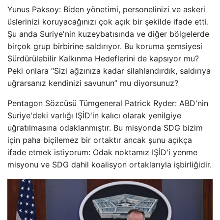
Yunus Paksoy: Biden yönetimi, personelinizi ve askeri
üslerinizi koruyacağınızı çok açık bir şekilde ifade etti.
Şu anda Suriye'nin kuzeybatısında ve diğer bölgelerde
birçok grup birbirine saldırıyor. Bu koruma şemsiyesi
Sürdürülebilir Kalkınma Hedeflerini de kapsıyor mu?
Peki onlara “Sizi ağzınıza kadar silahlandırdık, saldırıya
uğrarsanız kendinizi savunun” mu diyorsunuz?
Pentagon Sözcüsü Tümgeneral Patrick Ryder: ABD'nin
Suriye'deki varlığı IŞİD'in kalıcı olarak yenilgiye
uğratılmasına odaklanmıştır. Bu misyonda SDG bizim
için paha biçilemez bir ortaktır ancak şunu açıkça
ifade etmek istiyorum: Odak noktamız IŞİD'i yenme
misyonu ve SDG dahil koalisyon ortaklarıyla işbirliğidir.