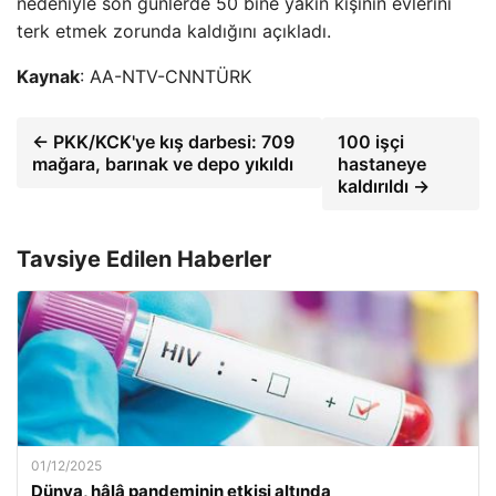
nedeniyle son günlerde 50 bine yakın kişinin evlerini
terk etmek zorunda kaldığını açıkladı.
Kaynak
: AA-NTV-CNNTÜRK
← PKK/KCK'ye kış darbesi: 709
100 işçi
mağara, barınak ve depo yıkıldı
hastaneye
kaldırıldı →
Tavsiye Edilen Haberler
01/12/2025
Dünya, hâlâ pandeminin etkisi altında