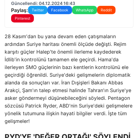
Güncellendi: 04.12.2024 16:43
Paylaş:
Twitter
Facebook
WhatsApp
Reddit
Pinterest
28 Kasım'dan bu yana devam eden çatışmaların
ardından Suriye haritası önemli ölçüde değişti. Rejim
karşıtı güçler Halep'te önemli ilerleme kaydederek
İdlib'in kontrolünü tamamen ele geçirdi. Hama'da
ilerleyen SMO güçlerinin bazı kentlerin kontrolünü ele
geçirdiği öğrenildi. Suriye'deki gelişmelerin diplomatik
alanda da sonuçları var. İran Dışişleri Bakanı Abbas
Arakçi, Şam'ın talep etmesi halinde Tahran'ın Suriye'ye
asker göndermeyi düşünebileceğini söyledi. Pentagon
sözcüsü Patrick Ryder, ABD'nin Suriye'deki gelişmelere
yönelik tutumuna ilişkin hayati bilgiler verdi. İşte tüm
gelişmeler!
PYD'YE 'DEĞER ORTAĞI' SÖYLENDİ