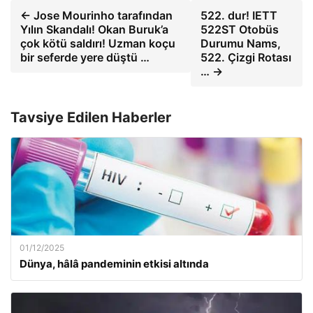
← Jose Mourinho tarafından
522. dur! IETT
Yılın Skandalı! Okan Buruk’a
522ST Otobüs
çok kötü saldırı! Uzman koçu
Durumu Nams,
bir seferde yere düştü …
522. Çizgi Rotası
… →
Tavsiye Edilen Haberler
01/12/2025
Dünya, hâlâ pandeminin etkisi altında