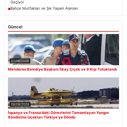
Geçiyor
Bahçe Mutfakları ve Şık Yaşam Alanları
■
Güncel
07/08/2026
Menderes Belediye Başkanı İlkay Çiçek ve 9 Kişi Tutuklandı
06/08/2026
İspanya ve Fransa’daki Görevlerini Tamamlayan Yangın
Söndürme Uçakları Türkiye’ye Döndü