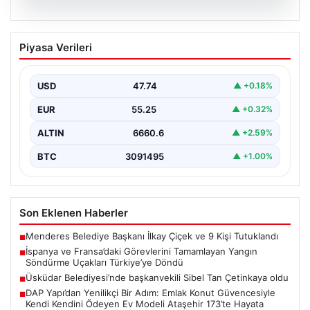
06.08.2026
İspanya ve Fransa’daki Görevlerini
Piyasa Verileri
Tamamlayan Yangın Söndürme Uçakları
Türkiye’ye Döndü
USD
47.74
▲ +0.18%
Orman Genel Müdürlüğü tarafından yapılan açıklamada,
yaz aylarında İspanya ve Fransa’da meydana gelen
EUR
55.25
▲ +0.32%
büyük…
ALTIN
6660.6
▲ +2.59%
BTC
3091495
▲ +1.00%
Son Eklenen Haberler
Menderes Belediye Başkanı İlkay Çiçek ve 9 Kişi Tutuklandı
■
İspanya ve Fransa’daki Görevlerini Tamamlayan Yangın
■
Söndürme Uçakları Türkiye’ye Döndü
Üsküdar Belediyesi’nde başkanvekili Sibel Tan Çetinkaya oldu
■
DAP Yapı’dan Yenilikçi Bir Adım: Emlak Konut Güvencesiyle
■
Kendi Kendini Ödeyen Ev Modeli Ataşehir 173’te Hayata