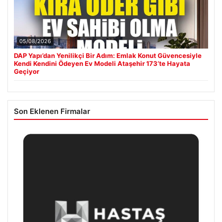
05/08/2026
DAP Yapı’dan Yenilikçi Bir Adım: Emlak Konut Güvencesiyle
Kendi Kendini Ödeyen Ev Modeli Ataşehir 173’te Hayata
Geçiyor
Son Eklenen Firmalar