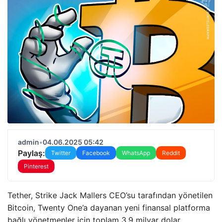
admin
•
04.06.2025 05:42
Paylaş:
Twitter
Facebook
WhatsApp
Reddit
Pinterest
Tether, Strike Jack Mallers CEO’su tarafından yönetilen
Bitcoin, Twenty One’a dayanan yeni finansal platforma
bağlı yönetmenler için toplam 3,9 milyar dolar