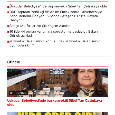
Üsküdar Belediyesi’nde başkanvekili Sibel Tan Çetinkaya oldu
■
DAP Yapı’dan Yenilikçi Bir Adım: Emlak Konut Güvencesiyle
■
Kendi Kendini Ödeyen Ev Modeli Ataşehir 173’te Hayata
Geçiyor
Bahçe Mutfakları ve Şık Yaşam Alanları
■
16 ilde 44 orman yangınına soruşturma başlatıldı. Bakan
■
Gürlek açıkladı
Milyonluk Bela filminin konusu ne? Milyonluk Bela filminin
■
oyuncuları kim?
Güncel
05/08/2026
Üsküdar Belediyesi’nde başkanvekili Sibel Tan Çetinkaya
oldu