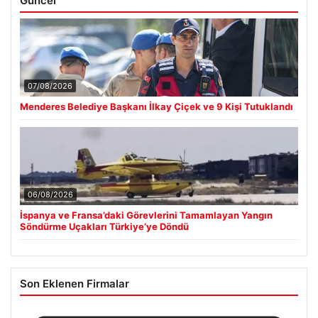
Güncel
07/08/2026
Menderes Belediye Başkanı İlkay Çiçek ve 9 Kişi Tutuklandı
06/08/2026
İspanya ve Fransa’daki Görevlerini Tamamlayan Yangın
Söndürme Uçakları Türkiye’ye Döndü
Son Eklenen Firmalar