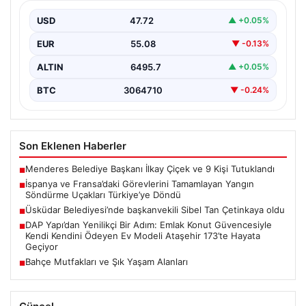
Türkiye’ye Döndü
USD
47.72
▲ +0.05%
Orman Genel Müdürlüğü tarafından yapılan açıklamada,
yaz aylarında İspanya ve Fransa’da meydana gelen
EUR
55.08
▼ -0.13%
büyük…
ALTIN
6495.7
▲ +0.05%
BTC
3064710
▼ -0.24%
Son Eklenen Haberler
Menderes Belediye Başkanı İlkay Çiçek ve 9 Kişi Tutuklandı
■
İspanya ve Fransa’daki Görevlerini Tamamlayan Yangın
■
Söndürme Uçakları Türkiye’ye Döndü
Üsküdar Belediyesi’nde başkanvekili Sibel Tan Çetinkaya oldu
■
DAP Yapı’dan Yenilikçi Bir Adım: Emlak Konut Güvencesiyle
■
Kendi Kendini Ödeyen Ev Modeli Ataşehir 173’te Hayata
Geçiyor
Bahçe Mutfakları ve Şık Yaşam Alanları
■