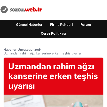
Güncel Haberler
Firma Rehberi
Forum
Çerez Politikası
Haberler
›
Uncategorized
›
Uzmandan rahim ağzı kanserine erken teşhis uyarısı
Uzmandan rahim ağzı
kanserine erken teşhis
uyarısı