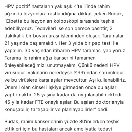
HPV pozitif hastaların yaklaşık 4’te 1’inde rahim
ağzında lezyonlara rastlandığına dikkat çeken Budak,
“Elbette bu lezyonları kolposkopi sırasında teşhis
edebiliyoruz. Tedavileri ise son derece basittir; 2
dakikalık bir boyun tıraşı işleminden oluşur. Taramalar
21 yaşında başlamalıdır. Her 3 yılda bir pap testi ile
yapalım. 30 yaşından itibaren HPV taraması yapıyoruz.
Tarama ile rahim ağzı kanserini tamamen
önleyebileceğimizi unutmayalım. Çünkü nedeni HPV
virüsüdür. Vakaların neredeyse %99’undan sorumludur
ve bu virüslere karşı aşılar mevcuttur. Aşı kullanabiliriz.
Önemli olan cinsel ilişkiye girmeden önce bu aşıları
yaptırmaktır. 25 yaşına kadar da uygulanabilmektedir.
45 yıla kadar FTE onaylı aşılar. Bu aşıları doktorlarıyla
konuşabilir, tartışabilir ve planlayabilirler” dedi.
Budak, rahim kanserlerinin yüzde 80’ini erken teşhis
ettikleri için bu hastaları ancak ameliyatla tedavi