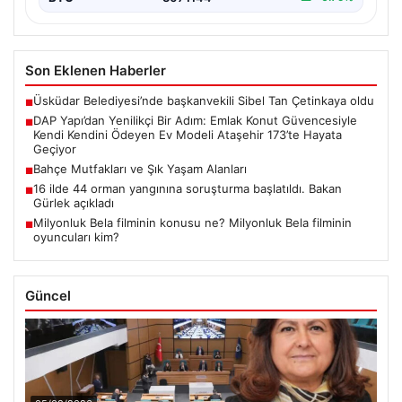
Son Eklenen Haberler
Üsküdar Belediyesi’nde başkanvekili Sibel Tan Çetinkaya oldu
■
DAP Yapı’dan Yenilikçi Bir Adım: Emlak Konut Güvencesiyle
■
Kendi Kendini Ödeyen Ev Modeli Ataşehir 173’te Hayata
Geçiyor
Bahçe Mutfakları ve Şık Yaşam Alanları
■
16 ilde 44 orman yangınına soruşturma başlatıldı. Bakan
■
Gürlek açıkladı
Milyonluk Bela filminin konusu ne? Milyonluk Bela filminin
■
oyuncuları kim?
Güncel