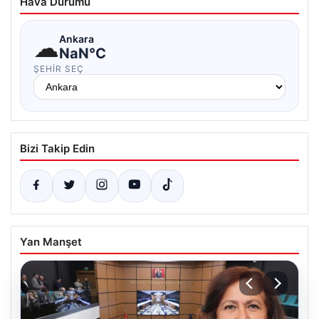
Hava Durumu
☁
Ankara
NaN°C
ŞEHIR SEÇ
Bizi Takip Edin
Yan Manşet