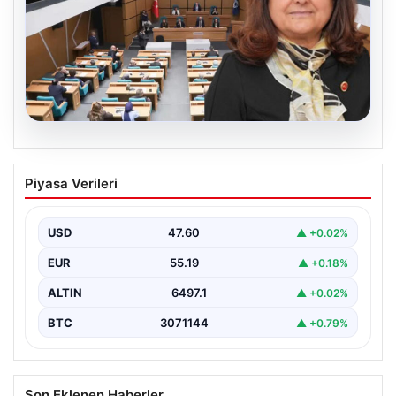
05.08.2026
Üsküdar Belediyesi’nde başkanvekili
Piyasa Verileri
Sibel Tan Çetinkaya oldu
USD
47.60
▲ +0.02%
EUR
55.19
▲ +0.18%
ALTIN
6497.1
▲ +0.02%
BTC
3071144
▲ +0.79%
Son Eklenen Haberler