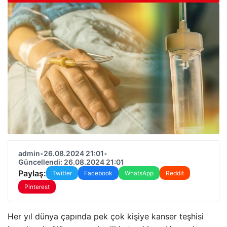
admin
•
26.08.2024 21:01
•
Güncellendi: 26.08.2024 21:01
Paylaş:
Twitter
Facebook
WhatsApp
Reddit
Pinterest
Her yıl dünya çapında pek çok kişiye kanser teşhisi