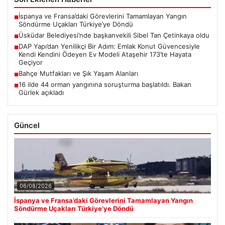
İspanya ve Fransa’daki Görevlerini Tamamlayan Yangın
■
Söndürme Uçakları Türkiye’ye Döndü
Üsküdar Belediyesi’nde başkanvekili Sibel Tan Çetinkaya oldu
■
DAP Yapı’dan Yenilikçi Bir Adım: Emlak Konut Güvencesiyle
■
Kendi Kendini Ödeyen Ev Modeli Ataşehir 173’te Hayata
Geçiyor
Bahçe Mutfakları ve Şık Yaşam Alanları
■
16 ilde 44 orman yangınına soruşturma başlatıldı. Bakan
■
Gürlek açıkladı
Güncel
06/08/2026
İspanya ve Fransa’daki Görevlerini Tamamlayan Yangın
Söndürme Uçakları Türkiye’ye Döndü