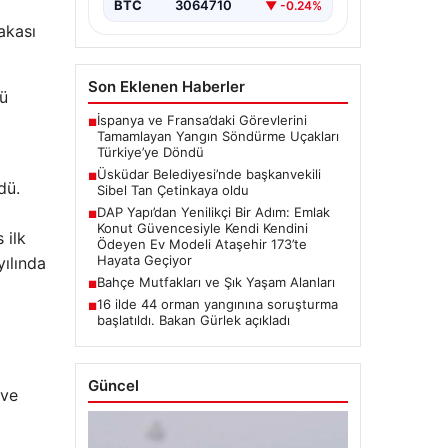
BTC
3064710
▼ -0.24%
akası
Son Eklenen Haberler
sü
İspanya ve Fransa’daki Görevlerini
■
Tamamlayan Yangın Söndürme Uçakları
Türkiye’ye Döndü
Üsküdar Belediyesi’nde başkanvekili
■
dü.
Sibel Tan Çetinkaya oldu
DAP Yapı’dan Yenilikçi Bir Adım: Emlak
■
Konut Güvencesiyle Kendi Kendini
 ilk
Ödeyen Ev Modeli Ataşehir 173’te
Hayata Geçiyor
ılında
Bahçe Mutfakları ve Şık Yaşam Alanları
■
16 ilde 44 orman yangınına soruşturma
■
başlatıldı. Bakan Gürlek açıkladı
Güncel
 ve