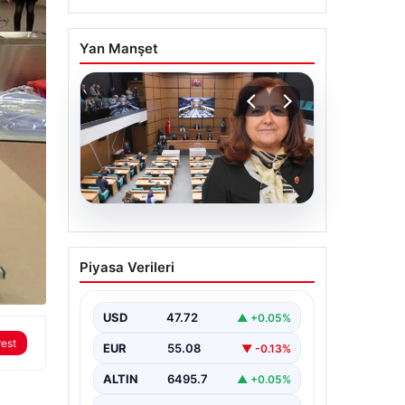
Yan Manşet
05.08.2026
Üsküdar Belediyesi’nde
Piyasa Verileri
başkanvekili Sibel Tan
Çetinkaya oldu
USD
47.72
▲ +0.05%
rest
EUR
55.08
▼ -0.13%
ALTIN
6495.7
▲ +0.05%