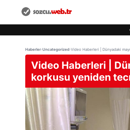
Haberler
›
Uncategorized
›
Video Haberleri | Dünyadaki may
Video Haberleri | D
korkusu yeniden tecr