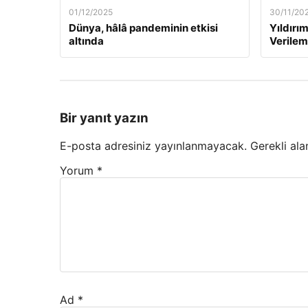
01/12/2025
30/11/20
Dünya, hâlâ pandeminin etkisi
Yıldırım
altında
Verilem
Bir yanıt yazın
E-posta adresiniz yayınlanmayacak.
Gerekli ala
Yorum
*
Ad
*