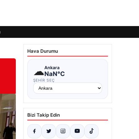
ı
Hava Durumu
☁
Ankara
NaN°C
ŞEHIR SEÇ
Bizi Takip Edin