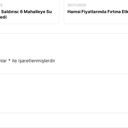
25
30/11/2025
 Saldırısı: 6 Mahalleye Su
Hamsi Fiyatlarında Fırtına Etk
edi
nlar
*
ile işaretlenmişlerdir