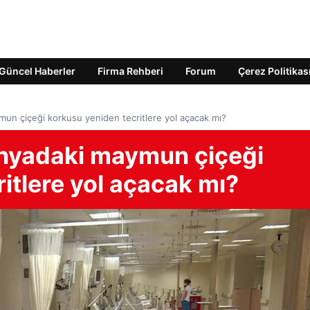
Güncel Haberler
Firma Rehberi
Forum
Çerez Politikas
mun çiçeği korkusu yeniden tecritlere yol açacak mı?
ünyadaki maymun çiçeği
itlere yol açacak mı?