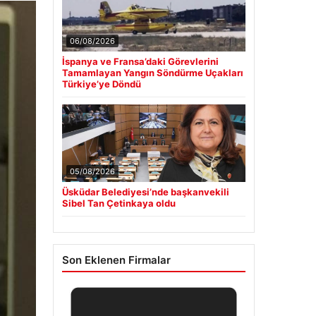
06/08/2026
İspanya ve Fransa’daki Görevlerini
Tamamlayan Yangın Söndürme Uçakları
Türkiye’ye Döndü
05/08/2026
Üsküdar Belediyesi’nde başkanvekili
Sibel Tan Çetinkaya oldu
Son Eklenen Firmalar