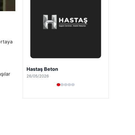
ortaya
Enes Kaplan Avukatlık Bürosu
şılar
28/04/2026