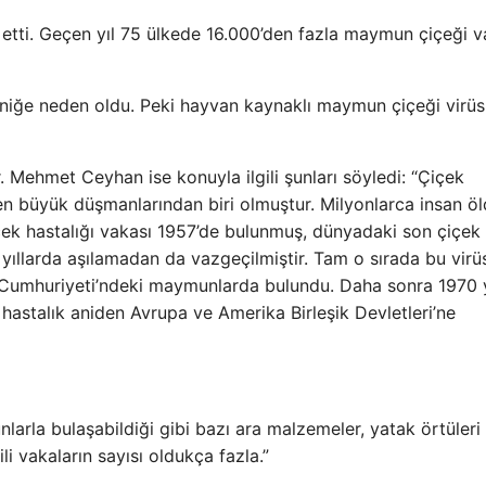
etti. Geçen yıl 75 ülkede 16.000’den fazla maymun çiçeği v
niğe neden oldu. Peki hayvan kaynaklı maymun çiçeği virü
. Mehmet Ceyhan ise konuyla ilgili şunları söyledi: “Çiçek
ın en büyük düşmanlarından biri olmuştur. Milyonlarca insan öl
çek hastalığı vakası 1957’de bulunmuş, dünyadaki son çiçek
 yıllarda aşılamadan da vazgeçilmiştir. Tam o sırada bu virüs
 Cumhuriyeti’ndeki maymunlarda bulundu. Daha sonra 1970 y
 hastalık aniden Avrupa ve Amerika Birleşik Devletleri’ne
nlarla bulaşabildiği gibi bazı ara malzemeler, yatak örtüleri
li vakaların sayısı oldukça fazla.”