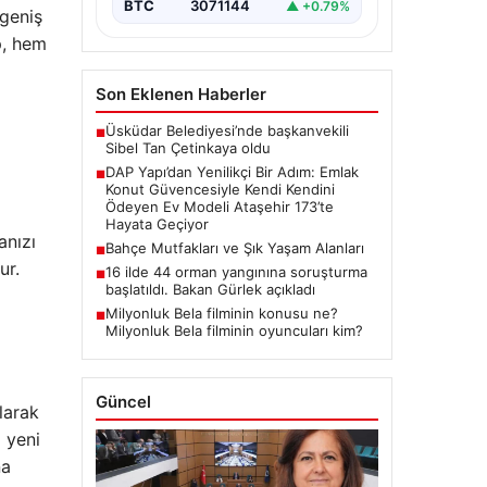
BTC
3071144
▲ +0.79%
DAP Gayrimenkul Geliştirme,
 geniş
dikkat çekici bir adım…
p, hem
Son Eklenen Haberler
Üsküdar Belediyesi’nde başkanvekili
■
Sibel Tan Çetinkaya oldu
DAP Yapı’dan Yenilikçi Bir Adım: Emlak
■
Konut Güvencesiyle Kendi Kendini
Ödeyen Ev Modeli Ataşehir 173’te
Hayata Geçiyor
anızı
Bahçe Mutfakları ve Şık Yaşam Alanları
■
ur.
16 ilde 44 orman yangınına soruşturma
■
başlatıldı. Bakan Gürlek açıkladı
Milyonluk Bela filminin konusu ne?
■
Milyonluk Bela filminin oyuncuları kim?
Güncel
larak
 yeni
na