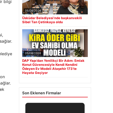
r bilgi
05/08/2026
Üsküdar Belediyesi’nde başkanvekili
Sibel Tan Çetinkaya oldu
i,
sağlar.
elediye
05/08/2026
DAP Yapı’dan Yenilikçi Bir Adım: Emlak
Konut Güvencesiyle Kendi Kendini
Ödeyen Ev Modeli Ataşehir 173’te
Hayata Geçiyor
son
ağlar.
mek
Son Eklenen Firmalar