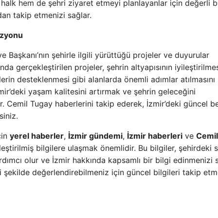
 halk hem de şehri ziyaret etmeyi planlayanlar için değerli bi
an takip etmenizi sağlar.
izyonu
e Başkanı’nın şehirle ilgili yürüttüğü projeler ve duyurular
da gerçekleştirilen projeler, şehrin altyapısının iyileştirilmes
klerin desteklenmesi gibi alanlarda önemli adımlar atılmasını 
mir’deki yaşam kalitesini artırmak ve şehrin geleceğini
ir. Cemil Tugay haberlerini takip ederek, İzmir’deki güncel b
siniz.
çin
yerel haberler
,
İzmir gündemi
,
İzmir haberleri
ve
Cemil
ştirilmiş bilgilere ulaşmak önemlidir. Bu bilgiler, şehirdeki 
rdımcı olur ve İzmir hakkında kapsamlı bir bilgi edinmenizi s
iyi şekilde değerlendirebilmeniz için güncel bilgileri takip et