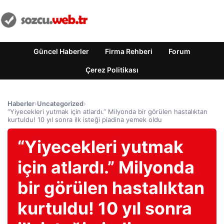
Güncel Haberler
Firma Rehberi
Forum
Çerez Politikası
Haberler
›
Uncategorized
›
“Yiyecekleri yutmak için atlardı.” Milyonda bir görülen hastalıktan
kurtuldu! 10 yıl sonra ilk isteği piadina yemek oldu
“Yiyecekleri yutmak
için atlardı.” Milyonda
bir görülen hastalıktan
kurtuldu! 10 yıl sonra