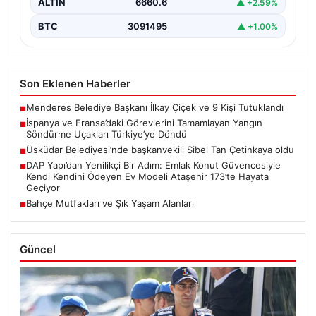
ALTIN
6660.6
▲ +2.59%
BTC
3091495
▲ +1.00%
Son Eklenen Haberler
Menderes Belediye Başkanı İlkay Çiçek ve 9 Kişi Tutuklandı
■
İspanya ve Fransa’daki Görevlerini Tamamlayan Yangın
■
Söndürme Uçakları Türkiye’ye Döndü
Üsküdar Belediyesi’nde başkanvekili Sibel Tan Çetinkaya oldu
■
DAP Yapı’dan Yenilikçi Bir Adım: Emlak Konut Güvencesiyle
■
Kendi Kendini Ödeyen Ev Modeli Ataşehir 173’te Hayata
Geçiyor
Bahçe Mutfakları ve Şık Yaşam Alanları
■
Güncel