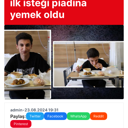
ilk isteği piadina
yemek oldu
admin
•
23.08.2024 19:31
Paylaş:
Twitter
Facebook
WhatsApp
Reddit
Pinterest