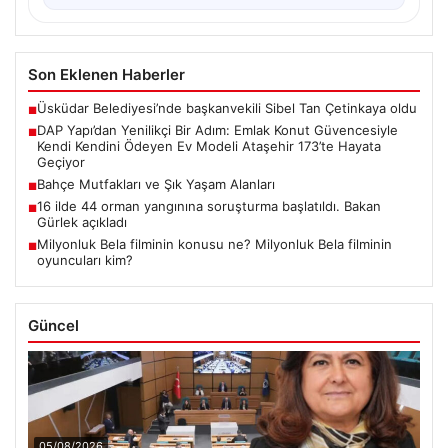
Son Eklenen Haberler
Üsküdar Belediyesi’nde başkanvekili Sibel Tan Çetinkaya oldu
■
DAP Yapı’dan Yenilikçi Bir Adım: Emlak Konut Güvencesiyle
■
Kendi Kendini Ödeyen Ev Modeli Ataşehir 173’te Hayata
Geçiyor
Bahçe Mutfakları ve Şık Yaşam Alanları
■
16 ilde 44 orman yangınına soruşturma başlatıldı. Bakan
■
Gürlek açıkladı
Milyonluk Bela filminin konusu ne? Milyonluk Bela filminin
■
oyuncuları kim?
Güncel
05/08/2026