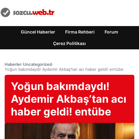
Güncel Haberler
Firma Rehberi
Forum
Çerez Politikası
Haberler
›
Uncategorized
›
Yoğun bakımdaydı! Aydemir Akbaş’tan acı haber geldi! entübe
Yoğun bakımdaydı!
Aydemir Akbaş’tan acı
haber geldi! entübe