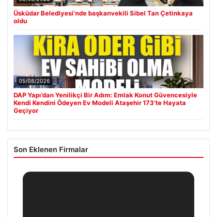
Üsküdar Belediyesi’nde başkanvekili Sibel Tan Çetinkaya
oldu
05/08/2026
DAP Yapı’dan Yenilikçi Bir Adım: Emlak Konut Güvencesiyle
Kendi Kendini Ödeyen Ev Modeli Ataşehir 173’te Hayata
Geçiyor
Son Eklenen Firmalar