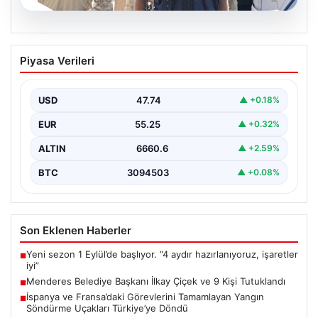
07.08.2026
Menderes Belediye Başkanı İlkay Çiçek
Piyasa Verileri
ve 9 Kişi Tutuklandı
İzmir’in Menderes ilçesinde, belediye başkanı İlkay
Çiçek’in de aralarında bulunduğu isimlere yönelik
USD
47.74
▲ +0.18%
yürütülen kapsamlı…
EUR
55.25
▲ +0.32%
ALTIN
6660.6
▲ +2.59%
BTC
3094503
▲ +0.08%
Son Eklenen Haberler
Yeni sezon 1 Eylül’de başlıyor. “4 aydır hazırlanıyoruz, işaretler
■
iyi”
Menderes Belediye Başkanı İlkay Çiçek ve 9 Kişi Tutuklandı
■
İspanya ve Fransa’daki Görevlerini Tamamlayan Yangın
■
Söndürme Uçakları Türkiye’ye Döndü