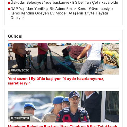
Üsküdar Belediyesi’nde başkanvekili Sibel Tan Çetinkaya oldu
■
DAP Yapı’dan Yenilikçi Bir Adım: Emlak Konut Güvencesiyle
■
Kendi Kendini Ödeyen Ev Modeli Ataşehir 173’te Hayata
Geçiyor
Güncel
08/08/2026
Yeni sezon 1 Eylül’de başlıyor. “4 aydır hazırlanıyoruz,
işaretler iyi”
07/08/2026
Menderes Belediye Başkanı İlkay Çiçek ve 9 Kişi Tutuklandı