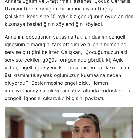
Ankara Eğitim ve Araştırma Hastanesi Çocuk Cerrahisi
Uzmanı Doç. Çocuğun durumuna ilişkin Doğuş
Çalışkan, kendisine 10 aylık kız çocuğunun evde aniden
kusmaya başladığının söylendiğini söyledi.
Annenin, çocuğunun yakasına takılan duanın çengelli
iğnesinin olmadığını fark ettiğini ve ailenin hemen acil
servise gittiğini belirten Çalışkan, “Çocuğumuzun acil
serviste çekilen göğüs röntgeninde gördük ki; Açık
uçlu çengelli iğne yemek borusunun en dar kısmı olan
üst kısmını tıkayarak oğlumuzun kusmasına neden
oluyordu.” “Beslenmesine engel oldu. Hemen
ameliyathaneye aldık ve anestezi altında endoskopi ile
çengelli iğnesini çıkardık.” bilgisini paylaştı.