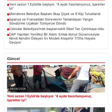
Yeni sezon 1 Eylül’de başlıyor. “4 aydır hazırlanıyoruz, işaretler
■
iyi”
Menderes Belediye Başkanı İlkay Çiçek ve 9 Kişi Tutuklandı
■
İspanya ve Fransa’daki Görevlerini Tamamlayan Yangın
■
Söndürme Uçakları Türkiye’ye Döndü
Üsküdar Belediyesi’nde başkanvekili Sibel Tan Çetinkaya oldu
■
DAP Yapı’dan Yenilikçi Bir Adım: Emlak Konut Güvencesiyle
■
Kendi Kendini Ödeyen Ev Modeli Ataşehir 173’te Hayata
Geçiyor
Güncel
08/08/2026
Yeni sezon 1 Eylül’de başlıyor. “4 aydır hazırlanıyoruz,
işaretler iyi”