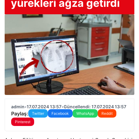
yürekleri ağza getirdi
admin
•
17.07.2024 13:57
•
Güncellendi: 17.07.2024 13:57
Paylaş:
Twitter
Facebook
WhatsApp
Reddit
Pinterest