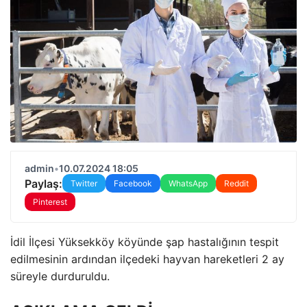
admin
•
10.07.2024 18:05
Paylaş:
Twitter
Facebook
WhatsApp
Reddit
Pinterest
İdil İlçesi Yüksekköy köyünde şap hastalığının tespit
edilmesinin ardından ilçedeki hayvan hareketleri 2 ay
süreyle durduruldu.