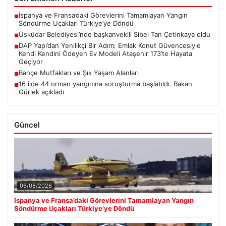
İspanya ve Fransa’daki Görevlerini Tamamlayan Yangın
■
Söndürme Uçakları Türkiye’ye Döndü
Üsküdar Belediyesi’nde başkanvekili Sibel Tan Çetinkaya oldu
■
DAP Yapı’dan Yenilikçi Bir Adım: Emlak Konut Güvencesiyle
■
Kendi Kendini Ödeyen Ev Modeli Ataşehir 173’te Hayata
Geçiyor
Bahçe Mutfakları ve Şık Yaşam Alanları
■
16 ilde 44 orman yangınına soruşturma başlatıldı. Bakan
■
Gürlek açıkladı
Güncel
06/08/2026
İspanya ve Fransa’daki Görevlerini Tamamlayan Yangın
Söndürme Uçakları Türkiye’ye Döndü