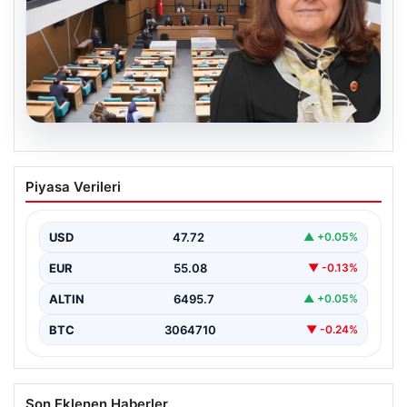
05.08.2026
Üsküdar Belediyesi’nde başkanvekili
Piyasa Verileri
Sibel Tan Çetinkaya oldu
USD
47.72
▲ +0.05%
EUR
55.08
▼ -0.13%
ALTIN
6495.7
▲ +0.05%
BTC
3064710
▼ -0.24%
Son Eklenen Haberler