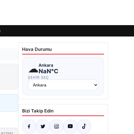
ı
Hava Durumu
☁
Ankara
NaN°C
ŞEHIR SEÇ
Bizi Takip Edin
#17561