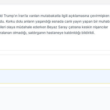
rump’ın İran’la varılan mutabakatla ilgili açıklamasına çevirmişken
ldu. Korku dolu anların yaşandığı esnada canlı yayın yapan bir muhabi
lileri olaya müdahale ederken Beyaz Saray çatısına keskin nişancılar
aralanan olmadığı, saldırganın hastaneye kaldırıldığı bildirildi.