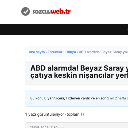
Ana sayfa
›
Forumlar
›
Dünya
›
ABD alarmda! Beyaz Saray yakınl
ABD alarmda! Beyaz Saray ya
çatıya keskin nişancılar yerl
Bu konu 0 yanıt içerir, 1 izleyen vardır ve en son
2 ay 2 hafta
1 yazı görüntüleniyor (toplam 1)
25/05/2026: 2:30 am