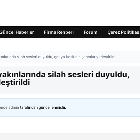
Güncel Haberler
Firma Rehberi
Forum
Çerez Politikas
arında silah sesleri duyuldu, çatıya keskin nişancılar yerleştirildi
kınlarında silah sesleri duyuldu,
eştirildi
 önce
admin
tarafından güncellenmiştir.