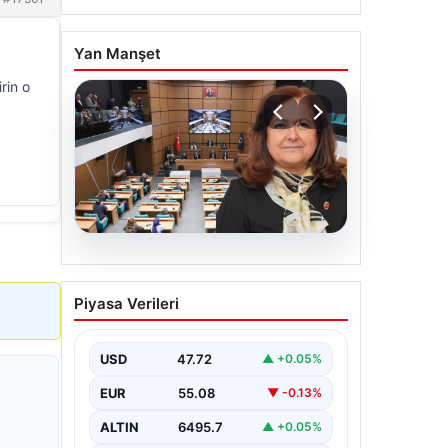
Yan Manşet
rin o
05.08.2026
Üsküdar Belediyesi’nde
Piyasa Verileri
başkanvekili Sibel Tan
Çetinkaya oldu
USD
47.72
▲ +0.05%
EUR
55.08
▼ -0.13%
ALTIN
6495.7
▲ +0.05%