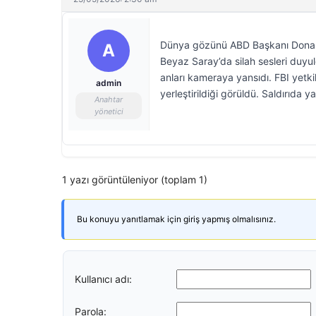
Dünya gözünü ABD Başkanı Donald T
A
Beyaz Saray’da silah sesleri duyu
anları kameraya yansıdı. FBI yetki
admin
yerleştirildiği görüldü. Saldırıda y
Anahtar
yönetici
1 yazı görüntüleniyor (toplam 1)
Bu konuyu yanıtlamak için giriş yapmış olmalısınız.
Kullanıcı adı:
Parola: