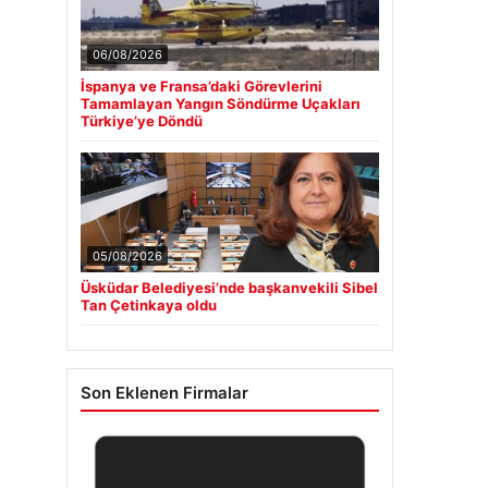
06/08/2026
İspanya ve Fransa’daki Görevlerini
Tamamlayan Yangın Söndürme Uçakları
Türkiye’ye Döndü
05/08/2026
Üsküdar Belediyesi’nde başkanvekili Sibel
Tan Çetinkaya oldu
Son Eklenen Firmalar