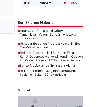
BTC
3064710
▼ -0.24%
Son Eklenen Haberler
İspanya ve Fransa’daki Görevlerini
■
Tamamlayan Yangın Söndürme Uçakları
Türkiye’ye Döndü
Üsküdar Belediyesi’nde başkanvekili Sibel
■
Tan Çetinkaya oldu
DAP Yapı’dan Yenilikçi Bir Adım: Emlak
■
Konut Güvencesiyle Kendi Kendini Ödeyen
Ev Modeli Ataşehir 173’te Hayata Geçiyor
Bahçe Mutfakları ve Şık Yaşam Alanları
■
16 ilde 44 orman yangınına soruşturma
■
başlatıldı. Bakan Gürlek açıkladı
Güncel