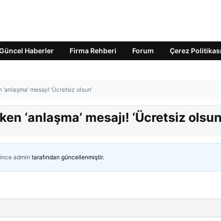
Güncel Haberler
Firma Rehberi
Forum
Çerez Politikas
anlaşma’ mesajı! ‘Ücretsiz olsun’
n ‘anlaşma’ mesajı! ‘Ücretsiz olsun
 önce
admin
tarafından güncellenmiştir.