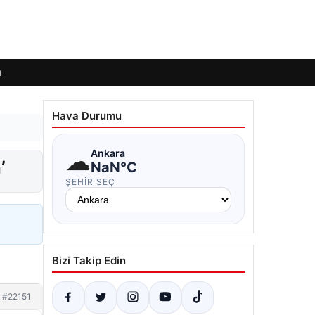
ı
Hava Durumu
☁
Ankara
’
NaN°C
ŞEHIR SEÇ
Bizi Takip Edin
#22151