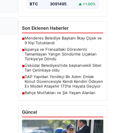
BTC
3091495
▲ +1.00%
Son Eklenen Haberler
Menderes Belediye Başkanı İlkay Çiçek ve
■
9 Kişi Tutuklandı
İspanya ve Fransa’daki Görevlerini
■
Tamamlayan Yangın Söndürme Uçakları
Türkiye’ye Döndü
Üsküdar Belediyesi’nde başkanvekili Sibel
■
Tan Çetinkaya oldu
DAP Yapı’dan Yenilikçi Bir Adım: Emlak
■
Konut Güvencesiyle Kendi Kendini Ödeyen
Ev Modeli Ataşehir 173’te Hayata Geçiyor
Bahçe Mutfakları ve Şık Yaşam Alanları
■
Güncel