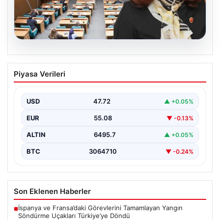
05.08.2026
Üsküdar Belediyesi’nde başkanvekili
Piyasa Verileri
Sibel Tan Çetinkaya oldu
USD
47.72
▲ +0.05%
EUR
55.08
▼ -0.13%
ALTIN
6495.7
▲ +0.05%
BTC
3064710
▼ -0.24%
Son Eklenen Haberler
İspanya ve Fransa’daki Görevlerini Tamamlayan Yangın
■
Söndürme Uçakları Türkiye’ye Döndü