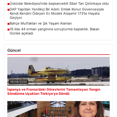
Üsküdar Belediyesi’nde başkanvekili Sibel Tan Çetinkaya oldu
■
DAP Yapı’dan Yenilikçi Bir Adım: Emlak Konut Güvencesiyle
■
Kendi Kendini Ödeyen Ev Modeli Ataşehir 173’te Hayata
Geçiyor
Bahçe Mutfakları ve Şık Yaşam Alanları
■
16 ilde 44 orman yangınına soruşturma başlatıldı. Bakan
■
Gürlek açıkladı
Güncel
06/08/2026
İspanya ve Fransa’daki Görevlerini Tamamlayan Yangın
Söndürme Uçakları Türkiye’ye Döndü