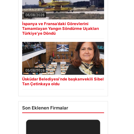
06/08/2026
İspanya ve Fransa’daki Görevlerini
Tamamlayan Yangın Söndürme Uçakları
Türkiye’ye Döndü
05/08/2026
Üsküdar Belediyesi’nde başkanvekili Sibel
Tan Çetinkaya oldu
Son Eklenen Firmalar