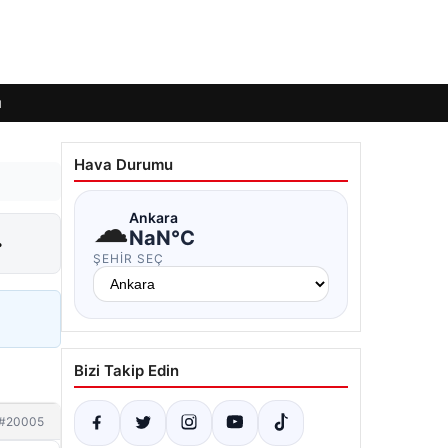
ı
Hava Durumu
☁
Ankara
…
NaN°C
ŞEHIR SEÇ
Bizi Takip Edin
#20005