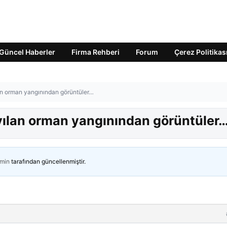
Güncel Haberler
Firma Rehberi
Forum
Çerez Politikas
an orman yangınından görüntüler…
yılan orman yangınından görüntüler
min
tarafından güncellenmiştir.