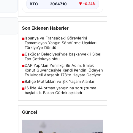
BTC
3064710
▼ -0.24%
Son Eklenen Haberler
İspanya ve Fransa’daki Görevlerini
■
Tamamlayan Yangın Söndürme Uçakları
Türkiye’ye Döndü
Üsküdar Belediyesi’nde başkanvekili Sibel
■
Tan Çetinkaya oldu
DAP Yapı’dan Yenilikçi Bir Adım: Emlak
■
Konut Güvencesiyle Kendi Kendini Ödeyen
Ev Modeli Ataşehir 173’te Hayata Geçiyor
Bahçe Mutfakları ve Şık Yaşam Alanları
■
16 ilde 44 orman yangınına soruşturma
■
başlatıldı. Bakan Gürlek açıkladı
Güncel