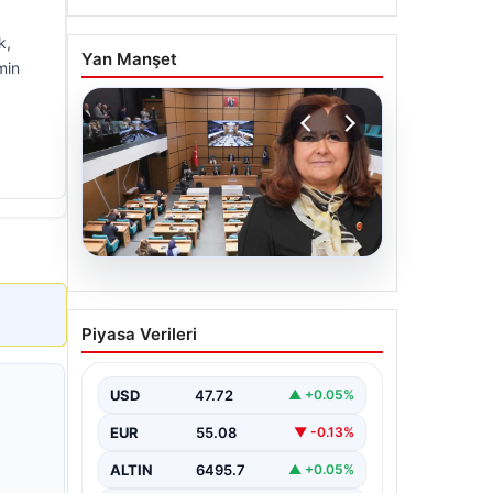
k,
Yan Manşet
min
05.08.2026
Üsküdar Belediyesi’nde
Piyasa Verileri
başkanvekili Sibel Tan
Çetinkaya oldu
USD
47.72
▲ +0.05%
EUR
55.08
▼ -0.13%
ALTIN
6495.7
▲ +0.05%