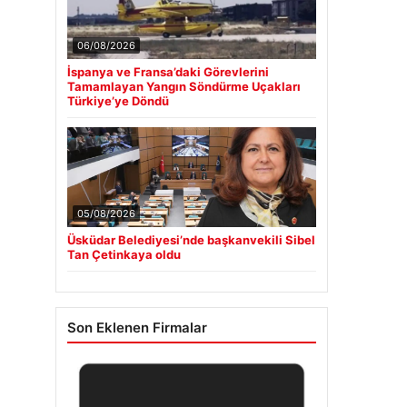
06/08/2026
İspanya ve Fransa’daki Görevlerini
Tamamlayan Yangın Söndürme Uçakları
Türkiye’ye Döndü
05/08/2026
Üsküdar Belediyesi’nde başkanvekili Sibel
Tan Çetinkaya oldu
Son Eklenen Firmalar