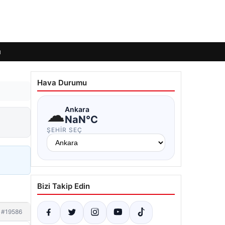
ı
Hava Durumu
☁
Ankara
NaN°C
ŞEHIR SEÇ
Bizi Takip Edin
#19586