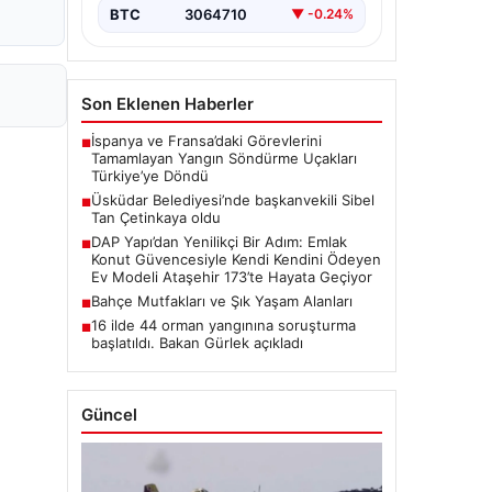
BTC
3064710
▼ -0.24%
Son Eklenen Haberler
İspanya ve Fransa’daki Görevlerini
■
Tamamlayan Yangın Söndürme Uçakları
Türkiye’ye Döndü
Üsküdar Belediyesi’nde başkanvekili Sibel
■
Tan Çetinkaya oldu
DAP Yapı’dan Yenilikçi Bir Adım: Emlak
■
Konut Güvencesiyle Kendi Kendini Ödeyen
Ev Modeli Ataşehir 173’te Hayata Geçiyor
Bahçe Mutfakları ve Şık Yaşam Alanları
■
16 ilde 44 orman yangınına soruşturma
■
başlatıldı. Bakan Gürlek açıkladı
Güncel