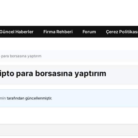
Güncel Haberler
Firma Rehberi
Forum
Çerez Politikas
o para borsasına yaptırım
ipto para borsasına yaptırım
min
tarafından güncellenmiştir.