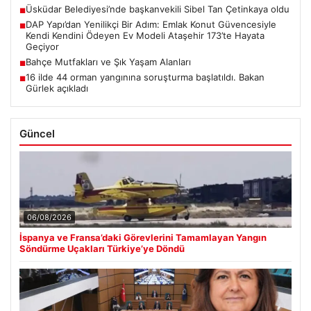
Üsküdar Belediyesi’nde başkanvekili Sibel Tan Çetinkaya oldu
■
DAP Yapı’dan Yenilikçi Bir Adım: Emlak Konut Güvencesiyle
■
Kendi Kendini Ödeyen Ev Modeli Ataşehir 173’te Hayata
Geçiyor
Bahçe Mutfakları ve Şık Yaşam Alanları
■
16 ilde 44 orman yangınına soruşturma başlatıldı. Bakan
■
Gürlek açıkladı
Güncel
06/08/2026
İspanya ve Fransa’daki Görevlerini Tamamlayan Yangın
Söndürme Uçakları Türkiye’ye Döndü