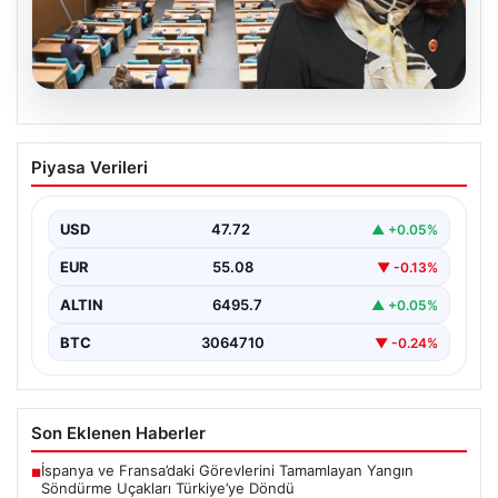
05.08.2026
Üsküdar Belediyesi’nde başkanvekili
Piyasa Verileri
Sibel Tan Çetinkaya oldu
USD
47.72
▲ +0.05%
EUR
55.08
▼ -0.13%
ALTIN
6495.7
▲ +0.05%
BTC
3064710
▼ -0.24%
Son Eklenen Haberler
İspanya ve Fransa’daki Görevlerini Tamamlayan Yangın
■
Söndürme Uçakları Türkiye’ye Döndü