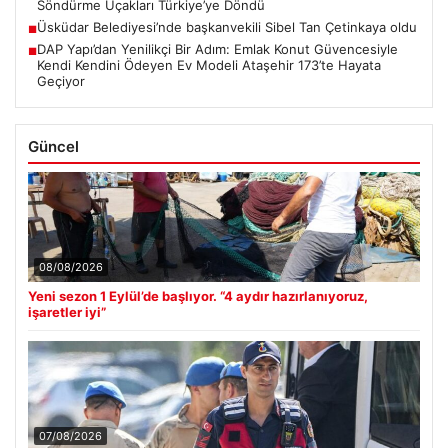
Söndürme Uçakları Türkiye’ye Döndü
Üsküdar Belediyesi’nde başkanvekili Sibel Tan Çetinkaya oldu
■
DAP Yapı’dan Yenilikçi Bir Adım: Emlak Konut Güvencesiyle
■
Kendi Kendini Ödeyen Ev Modeli Ataşehir 173’te Hayata
Geçiyor
Güncel
08/08/2026
Yeni sezon 1 Eylül’de başlıyor. “4 aydır hazırlanıyoruz,
işaretler iyi”
07/08/2026