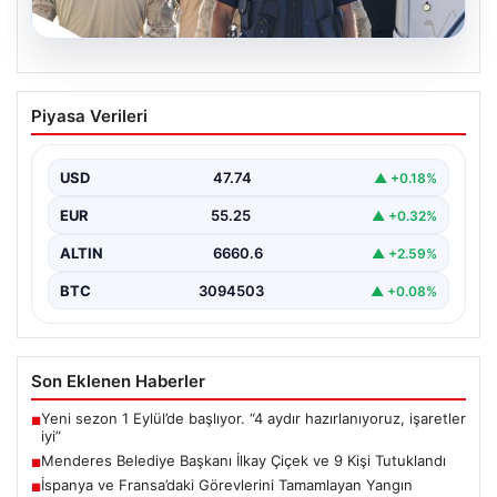
07.08.2026
Menderes Belediye Başkanı İlkay Çiçek
Piyasa Verileri
ve 9 Kişi Tutuklandı
İzmir'in Menderes ilçesinde, belediye başkanı İlkay
Çiçek'in de aralarında bulunduğu isimlere yönelik
USD
47.74
▲ +0.18%
yürütülen kapsamlı…
EUR
55.25
▲ +0.32%
ALTIN
6660.6
▲ +2.59%
BTC
3094503
▲ +0.08%
Son Eklenen Haberler
Yeni sezon 1 Eylül’de başlıyor. “4 aydır hazırlanıyoruz, işaretler
■
iyi”
Menderes Belediye Başkanı İlkay Çiçek ve 9 Kişi Tutuklandı
■
İspanya ve Fransa’daki Görevlerini Tamamlayan Yangın
■