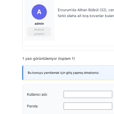
Erzurum’da Alihan Bülbül (32), ca
A
farklı silaha ait boş kovanlar bulan
admin
Anahtar
yönetici
1 yazı görüntüleniyor (toplam 1)
Bu konuyu yanıtlamak için giriş yapmış olmalısınız.
Kullanıcı adı:
Parola: