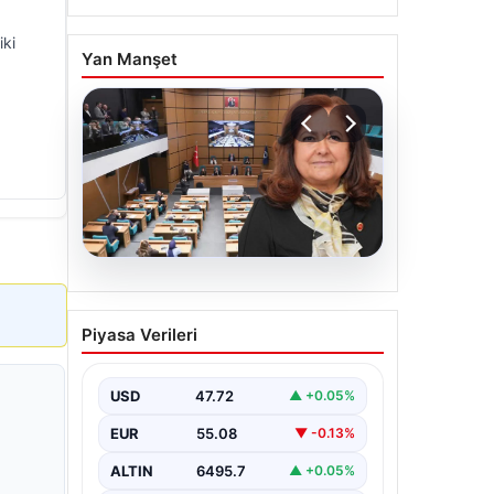
iki
Yan Manşet
05.08.2026
Üsküdar Belediyesi’nde
Piyasa Verileri
başkanvekili Sibel Tan
Çetinkaya oldu
USD
47.72
▲ +0.05%
EUR
55.08
▼ -0.13%
ALTIN
6495.7
▲ +0.05%