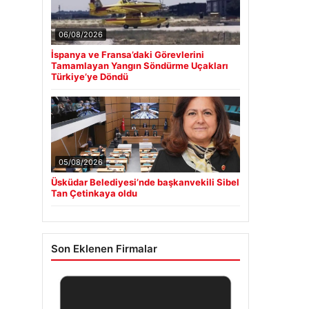
06/08/2026
İspanya ve Fransa’daki Görevlerini
Tamamlayan Yangın Söndürme Uçakları
Türkiye’ye Döndü
05/08/2026
Üsküdar Belediyesi’nde başkanvekili Sibel
Tan Çetinkaya oldu
Son Eklenen Firmalar