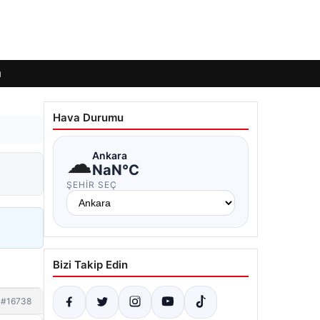
ı
Hava Durumu
☁
Ankara
NaN°C
ŞEHIR SEÇ
Bizi Takip Edin
#16738