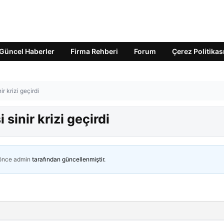
Güncel Haberler
Firma Rehberi
Forum
Çerez Politikas
r krizi geçirdi
sinir krizi geçirdi
 önce
admin
tarafından güncellenmiştir.