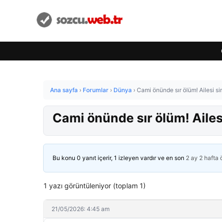
Ana sayfa
›
Forumlar
›
Dünya
›
Cami önünde sır ölüm! Ailesi sini
Cami önünde sır ölüm! Ailesi 
Bu konu 0 yanıt içerir, 1 izleyen vardır ve en son
2 ay 2 hafta
1 yazı görüntüleniyor (toplam 1)
21/05/2026: 4:45 am