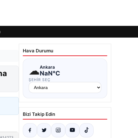
ı
Hava Durumu
☁
Ankara
ha
NaN°C
ŞEHIR SEÇ
Bizi Takip Edin
#14273