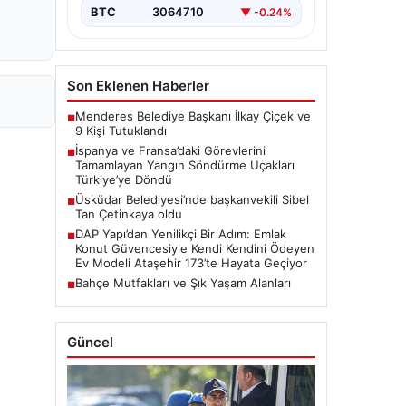
BTC
3064710
▼ -0.24%
Son Eklenen Haberler
Menderes Belediye Başkanı İlkay Çiçek ve
■
9 Kişi Tutuklandı
İspanya ve Fransa’daki Görevlerini
■
Tamamlayan Yangın Söndürme Uçakları
Türkiye’ye Döndü
Üsküdar Belediyesi’nde başkanvekili Sibel
■
Tan Çetinkaya oldu
DAP Yapı’dan Yenilikçi Bir Adım: Emlak
■
Konut Güvencesiyle Kendi Kendini Ödeyen
Ev Modeli Ataşehir 173’te Hayata Geçiyor
Bahçe Mutfakları ve Şık Yaşam Alanları
■
Güncel