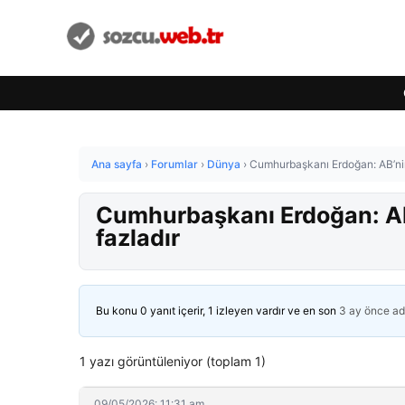
Ana sayfa
›
Forumlar
›
Dünya
›
Cumhurbaşkanı Erdoğan: AB’nin
Cumhurbaşkanı Erdoğan: AB
fazladır
Bu konu 0 yanıt içerir, 1 izleyen vardır ve en son
3 ay önce
ad
1 yazı görüntüleniyor (toplam 1)
09/05/2026: 11:31 am