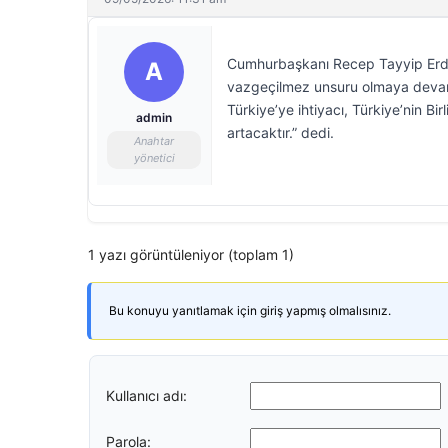
Cumhurbaşkanı Recep Tayyip Erdoğa
A
vazgeçilmez unsuru olmaya devam 
Türkiye’ye ihtiyacı, Türkiye’nin Bi
admin
artacaktır.” dedi.
Anahtar
yönetici
1 yazı görüntüleniyor (toplam 1)
Bu konuyu yanıtlamak için giriş yapmış olmalısınız.
Kullanıcı adı:
Parola: