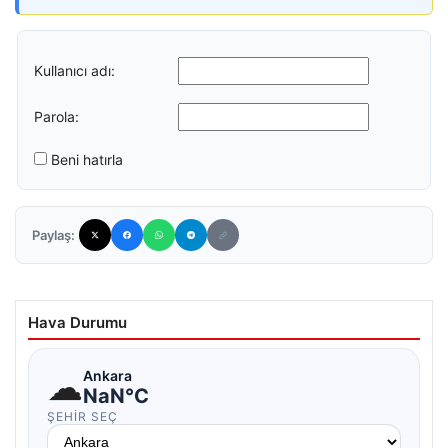
Kullanıcı adı:
Parola:
Beni hatırla
Paylaş:
Hava Durumu
☁
Ankara
NaN°C
ŞEHIR SEÇ