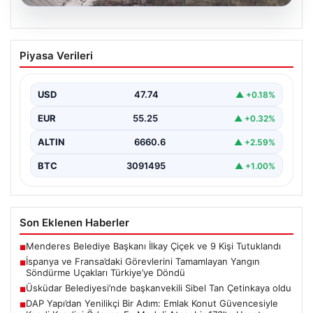
06.08.2026
İspanya ve Fransa’daki Görevlerini
Piyasa Verileri
Tamamlayan Yangın Söndürme Uçakları
Türkiye’ye Döndü
USD
47.74
▲ +0.18%
Orman Genel Müdürlüğü tarafından yapılan açıklamada,
yaz aylarında İspanya ve Fransa’da meydana gelen
EUR
55.25
▲ +0.32%
büyük…
ALTIN
6660.6
▲ +2.59%
BTC
3091495
▲ +1.00%
Son Eklenen Haberler
Menderes Belediye Başkanı İlkay Çiçek ve 9 Kişi Tutuklandı
■
İspanya ve Fransa’daki Görevlerini Tamamlayan Yangın
■
Söndürme Uçakları Türkiye’ye Döndü
Üsküdar Belediyesi’nde başkanvekili Sibel Tan Çetinkaya oldu
■
DAP Yapı’dan Yenilikçi Bir Adım: Emlak Konut Güvencesiyle
■