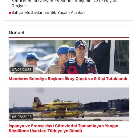
Kendi Kendini Ödeyen Ev Modeli Ataşehir 173’te Hayata
Geçiyor
Bahçe Mutfakları ve Şık Yaşam Alanları
■
Güncel
07/08/2026
Menderes Belediye Başkanı İlkay Çiçek ve 9 Kişi Tutuklandı
06/08/2026
İspanya ve Fransa’daki Görevlerini Tamamlayan Yangın
Söndürme Uçakları Türkiye’ye Döndü