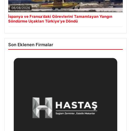
06/08/2026
İspanya ve Fransa’daki Görevlerini Tamamlayan Yangın
Söndürme Uçakları Türkiye’ye Döndü
Son Eklenen Firmalar