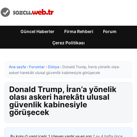
Güncel Haberler
Firma Rehberi
Forum
Çerez Politikası
Ana sayfa
›
Forumlar
›
Dünya
›
Donald Trump, İran’a yönelik olası
askeri harekâtı ulusal güvenlik kabinesiyle görüşecek
Donald Trump, İran’a yönelik
olası askeri harekâtı ulusal
güvenlik kabinesiyle
görüşecek
Bu konu 0 yanıt içerir, 1 izleyen vardır ve en son
2 ay 4 hafta önce