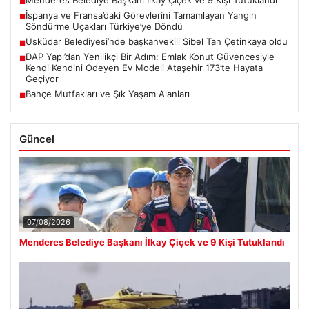
Menderes Belediye Başkanı İlkay Çiçek ve 9 Kişi Tutuklandı
■
İspanya ve Fransa’daki Görevlerini Tamamlayan Yangın
■
Söndürme Uçakları Türkiye’ye Döndü
Üsküdar Belediyesi’nde başkanvekili Sibel Tan Çetinkaya oldu
■
DAP Yapı’dan Yenilikçi Bir Adım: Emlak Konut Güvencesiyle
■
Kendi Kendini Ödeyen Ev Modeli Ataşehir 173’te Hayata
Geçiyor
Bahçe Mutfakları ve Şık Yaşam Alanları
■
Güncel
07/08/2026
Menderes Belediye Başkanı İlkay Çiçek ve 9 Kişi Tutuklandı