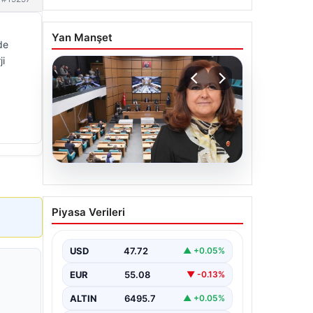
Yan Manşet
de
ji
05.08.2026
Üsküdar Belediyesi’nde
Piyasa Verileri
başkanvekili Sibel Tan
Çetinkaya oldu
USD
47.72
▲ +0.05%
EUR
55.08
▼ -0.13%
ALTIN
6495.7
▲ +0.05%