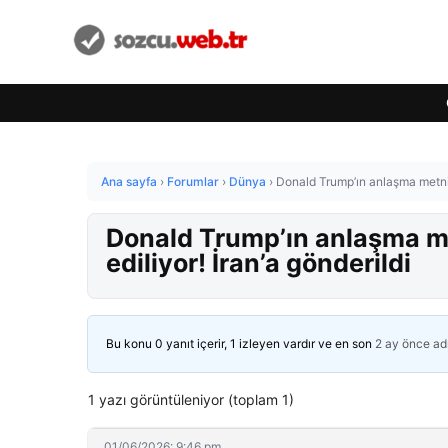
Ana sayfa
›
Forumlar
›
Dünya
›
Donald Trump’ın anlaşma metnind
Donald Trump’ın anlaşma me
ediliyor! İran’a gönderildi
Bu konu 0 yanıt içerir, 1 izleyen vardır ve en son
2 ay önce
ad
1 yazı görüntüleniyor (toplam 1)
01/06/2026: 9:46 pm