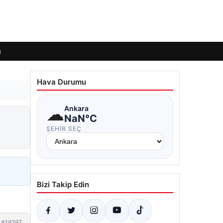
ı
Hava Durumu
☁
Ankara
NaN°C
ŞEHIR SEÇ
Bizi Takip Edin
#19297