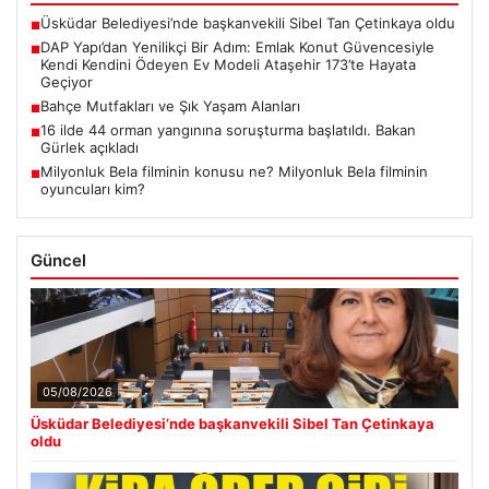
Üsküdar Belediyesi’nde başkanvekili Sibel Tan Çetinkaya oldu
■
DAP Yapı’dan Yenilikçi Bir Adım: Emlak Konut Güvencesiyle
■
Kendi Kendini Ödeyen Ev Modeli Ataşehir 173’te Hayata
Geçiyor
Bahçe Mutfakları ve Şık Yaşam Alanları
■
16 ilde 44 orman yangınına soruşturma başlatıldı. Bakan
■
Gürlek açıkladı
Milyonluk Bela filminin konusu ne? Milyonluk Bela filminin
■
oyuncuları kim?
Güncel
05/08/2026
Üsküdar Belediyesi’nde başkanvekili Sibel Tan Çetinkaya
oldu