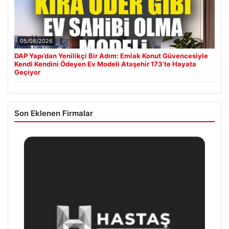
05/08/2026
DAP Yapı’dan Yenilikçi Bir Adım: Emlak Konut Güvencesiyle
Kendi Kendini Ödeyen Ev Modeli Ataşehir 173’te Hayata
Geçiyor
Son Eklenen Firmalar