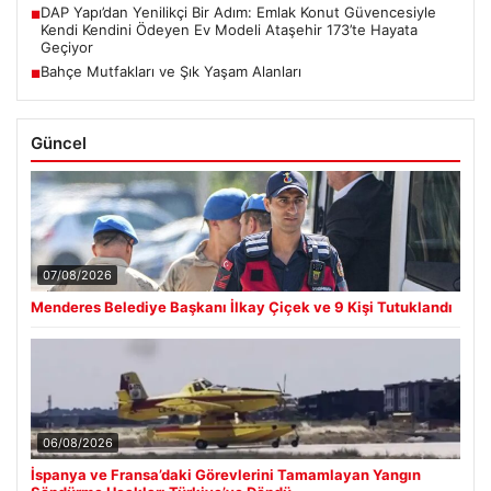
DAP Yapı’dan Yenilikçi Bir Adım: Emlak Konut Güvencesiyle
■
Kendi Kendini Ödeyen Ev Modeli Ataşehir 173’te Hayata
Geçiyor
Bahçe Mutfakları ve Şık Yaşam Alanları
■
Güncel
07/08/2026
Menderes Belediye Başkanı İlkay Çiçek ve 9 Kişi Tutuklandı
06/08/2026
İspanya ve Fransa’daki Görevlerini Tamamlayan Yangın