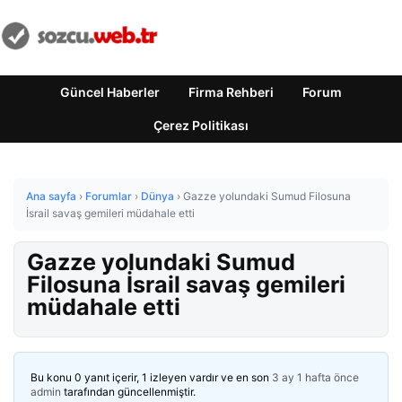
Güncel Haberler
Firma Rehberi
Forum
Çerez Politikası
Ana sayfa
›
Forumlar
›
Dünya
›
Gazze yolundaki Sumud Filosuna
İsrail savaş gemileri müdahale etti
Gazze yolundaki Sumud
Filosuna İsrail savaş gemileri
müdahale etti
Bu konu 0 yanıt içerir, 1 izleyen vardır ve en son
3 ay 1 hafta önce
admin
tarafından güncellenmiştir.