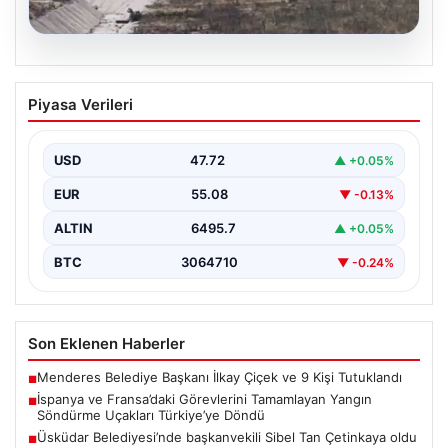
06.08.2026
İspanya ve Fransa’daki Görevlerini
Piyasa Verileri
Tamamlayan Yangın Söndürme Uçakları
Türkiye’ye Döndü
USD
47.72
▲ +0.05%
Orman Genel Müdürlüğü tarafından yapılan açıklamada,
yaz aylarında İspanya ve Fransa’da meydana gelen
EUR
55.08
▼ -0.13%
büyük…
ALTIN
6495.7
▲ +0.05%
BTC
3064710
▼ -0.24%
Son Eklenen Haberler
Menderes Belediye Başkanı İlkay Çiçek ve 9 Kişi Tutuklandı
■
İspanya ve Fransa’daki Görevlerini Tamamlayan Yangın
■
Söndürme Uçakları Türkiye’ye Döndü
Üsküdar Belediyesi’nde başkanvekili Sibel Tan Çetinkaya oldu
■