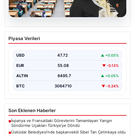
05.08.2026
Üsküdar Belediyesi’nde başkanvekili
Piyasa Verileri
Sibel Tan Çetinkaya oldu
USD
47.72
▲ +0.05%
EUR
55.08
▼ -0.13%
ALTIN
6495.7
▲ +0.05%
BTC
3064710
▼ -0.24%
Son Eklenen Haberler
İspanya ve Fransa’daki Görevlerini Tamamlayan Yangın
■
Söndürme Uçakları Türkiye’ye Döndü
Üsküdar Belediyesi’nde başkanvekili Sibel Tan Çetinkaya oldu
■