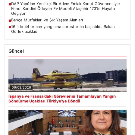
DAP Yapı’dan Yenilikçi Bir Adım: Emlak Konut Güvencesiyle
■
Kendi Kendini Ödeyen Ev Modeli Ataşehir 173’te Hayata
Geçiyor
Bahçe Mutfakları ve Şık Yaşam Alanları
■
16 ilde 44 orman yangınına soruşturma başlatıldı. Bakan
■
Gürlek açıkladı
Güncel
06/08/2026
İspanya ve Fransa’daki Görevlerini Tamamlayan Yangın
Söndürme Uçakları Türkiye’ye Döndü